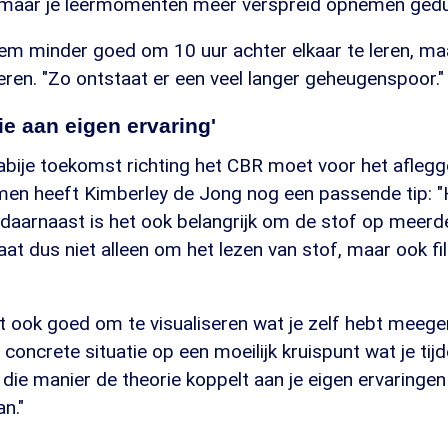
, maar je leermomenten meer verspreid opnemen gedu
hem minder goed om 10 uur achter elkaar te leren, ma
leren. "Zo ontstaat er een veel langer geheugenspoor."
ie aan eigen ervaring'
nabije toekomst richting het CBR moet voor het afleg
men heeft Kimberley de Jong nog een passende tip: "H
 daarnaast is het ook belangrijk om de stof op meerd
gaat dus niet alleen om het lezen van stof, maar ook fi
et ook goed om te visualiseren wat je zelf hebt meeg
concrete situatie op een moeilijk kruispunt wat je tijde
p die manier de theorie koppelt aan je eigen ervaringen
n."