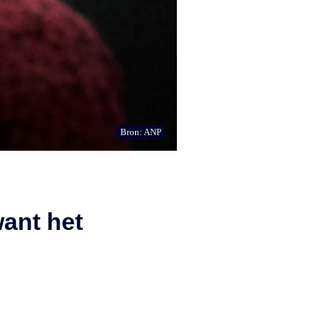
Bron: ANP
ant het