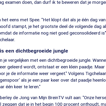
ag examen doen, dan durf ik te beweren dat je morge
 het eens met Spee. "Het klopt dat als je één dag van
 hoofd stampt, je het grootste deel de volgende dag 
mdat de informatie nog niet goed geconsolideerd is", 
chelaar.
is een dichtbegroeide jungle
 je vergelijken met een dichtbegroeide jungle. Wanne
eer geleerd wordt, ontstaat er een klein paadje. Maar 
or je de informatie weer vergeet." Volgens Tigchelaa
enspoor' als je een paar keer over dat paadje heenloop
ar één keer te leren."
erley de Jong van Mijn BreinTV vult aan: "Onze her
il zeggen dat je in het begin 100 procent onthoudt, ma