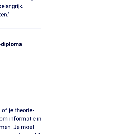
elangrijk.
en."
o-diploma
of je theorie-
 om informatie in
nemen. Je moet