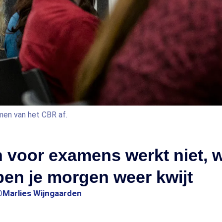
men van het CBR af.
voor examens werkt niet, w
en je morgen weer kwijt
0
Marlies Wijngaarden