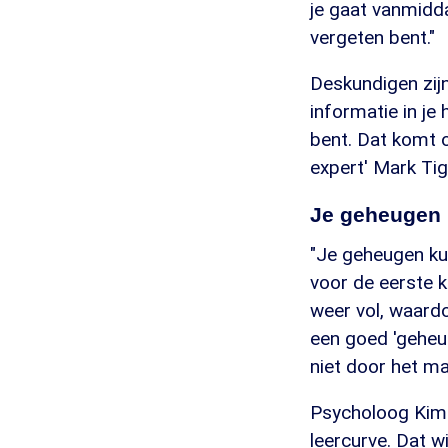
je gaat vanmidd
vergeten bent."
Deskundigen zijn
informatie in je
bent. Dat komt o
expert' Mark Tig
Je geheugen 
"Je geheugen kun
voor de eerste k
weer vol, waardo
een goed 'geheug
niet door het ma
Psycholoog Kimb
leercurve. Dat w