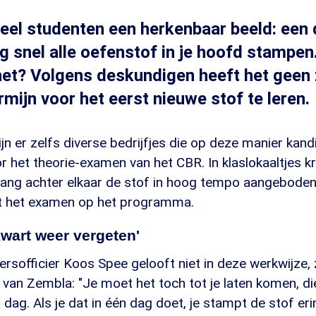
veel studenten een herkenbaar beeld: een 
 snel alle oefenstof in je hoofd stampen
 het? Volgens deskundigen heeft het geen
rmijn voor het eerst nieuwe stof te leren.
n er zelfs diverse bedrijfjes die op deze manier kand
 het theorie-examen van het CBR. In klaslokaaltjes k
lang achter elkaar de stof in hoog tempo aangeboden
t het examen op het programma.
wart weer vergeten'
rsofficier Koos Spee gelooft niet in deze werkwijze, 
van Zembla: "Je moet het toch tot je laten komen, die
én dag. Als je dat in één dag doet, je stampt de stof erin