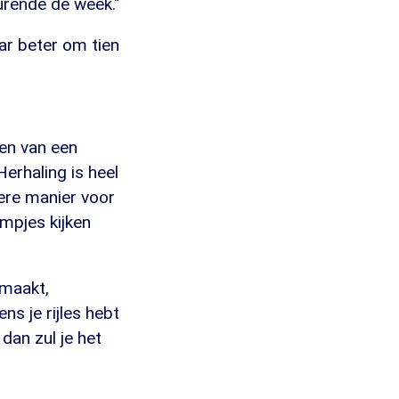
rende de week."
ar beter om tien
gen van een
erhaling is heel
ere manier voor
lmpjes kijken
emaakt,
ns je rijles hebt
 dan zul je het