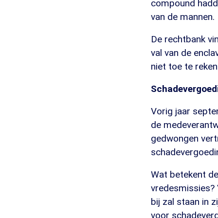
compound hadde
van de mannen.
De rechtbank vin
val van de encla
niet toe te reke
Schadevergoed
Vorig jaar sept
de medeverantwo
gedwongen vertr
schadevergoedi
Wat betekent de
vredesmissies?
bij zal staan in
voor schadeverg