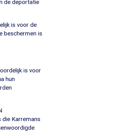
 de deportatie
lijk is voor de
te beschermen is
ordelijk is voor
na hun
erden
N
s die Karremans
tegenwoordigde