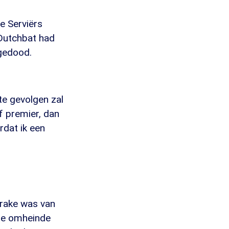
e Serviërs
Dutchbat had
gedood.
te gevolgen zal
f premier, dan
rdat ik een
prake was van
de omheinde