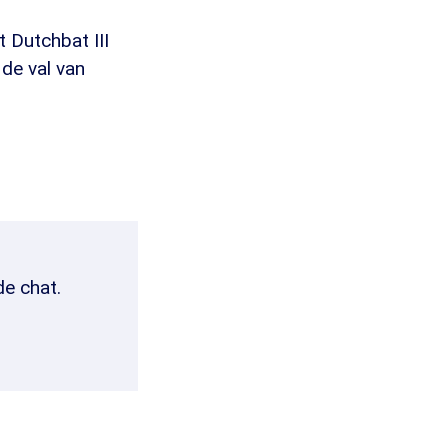
 Dutchbat III
 de val van
de chat.