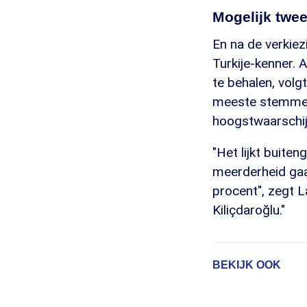
Mogelijk twe
En na de verkiez
Turkije-kenner.
te behalen, vol
meeste stemmen.
hoogstwaarschijn
"Het lijkt buite
meerderheid gaat
procent", zegt L
Kiliçdaroğlu."
BEKIJK OOK