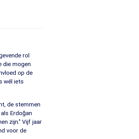
ggevende rol
ije die mogen
nvloed op de
s wél iets
cent, de stemmen
n, als Erdoğan
 zijn." Vijf jaar
nd voor de