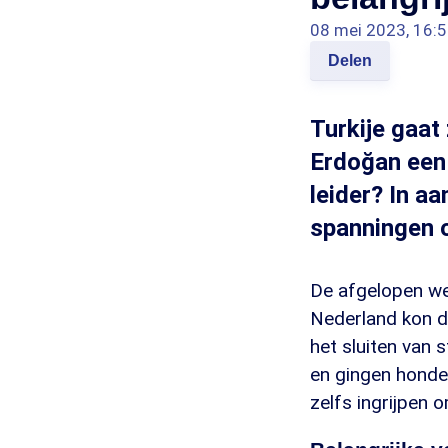
08 mei 2023, 16:
Delen
Turkije gaat
Erdoğan een 
leider? In a
spanningen op
De afgelopen wek
Nederland kon d
het sluiten van
en gingen honde
zelfs ingrijpen o