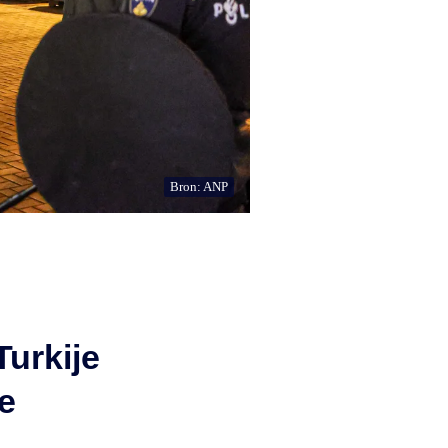
Bron: ANP
Turkije
e