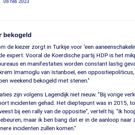
08 feb 2023
r bekogeld
om de kiezer zorgt in Turkije voor 'een aaneenschakeli
t de expert. Vooral de Koerdische partij HDP is het mi
bureaus en manifestaties worden constant lastig geva
em Imamoglu van Istanboel, een oppositiepoliticus, bl
open weekend bekogeld met stenen."
aties zijn volgens Lagendijk niet nieuw. "Bij vorige ver
oort incidenten gehad. Het dieptepunt was in 2015, to
t bij een rally van de oppositie", vertelt hij. "Ik hoop
gebeuren, maar ik ben bang dat er in de aanloop naar
nere incidenten zullen komen."