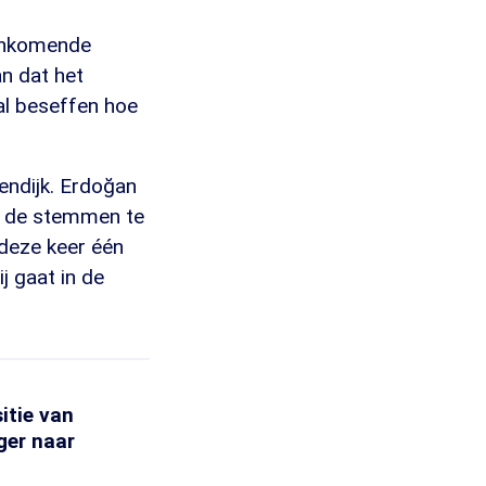
aankomende
n dat het
al beseffen hoe
endijk. Erdoğan
n de stemmen te
 deze keer één
j gaat in de
itie van
ger naar