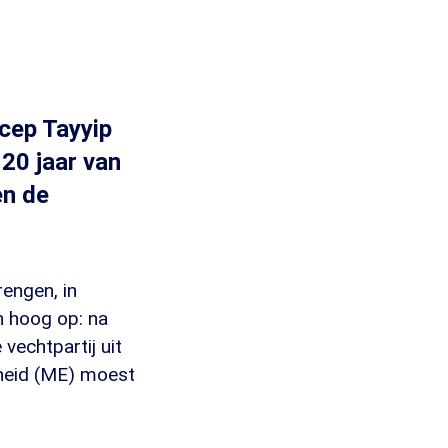
ecep Tayyip
 20 jaar van
en de
engen, in
n hoog op: na
vechtpartij uit
heid (ME) moest