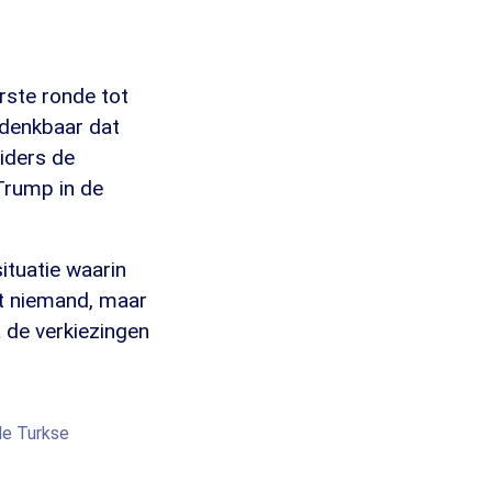
rste ronde tot
ndenkbaar dat
eiders de
Trump in de
ituatie waarin
et niemand, maar
a de verkiezingen
de Turkse