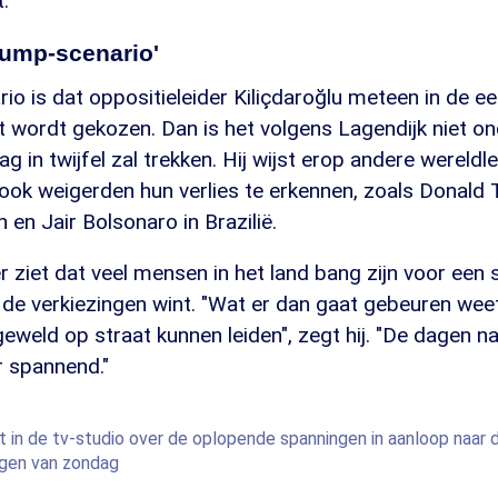
.
rump-scenario'
io is dat oppositieleider Kiliçdaroğlu meteen in de ee
t wordt gekozen. Dan is het volgens Lagendijk niet o
g in twijfel zal trekken. Hij wijst erop andere wereldl
ook weigerden hun verlies te erkennen, zoals Donald 
 en Jair Bolsonaro in Brazilië.
r ziet dat veel mensen in het land bang zijn voor een s
t de verkiezingen wint. "Wat er dan gaat gebeuren we
geweld op straat kunnen leiden", zegt hij. "De dagen n
 spannend."
 in de tv-studio over de oplopende spanningen in aanloop naar 
ngen van zondag