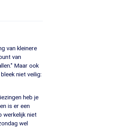
ng van kleinere
kpunt van
llen." Maar ook
eek niet veilig:
kiezingen heb je
en is er een
 werkelijk niet
 zondag wel