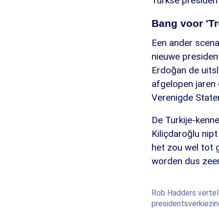
Turkse president
Bang voor 'T
Een ander scenar
nieuwe presiden
Erdoğan de uitsla
afgelopen jaren 
Verenigde Staten
De Turkije-kenne
Kiliçdaroğlu nip
het zou wel tot 
worden dus zeer
Rob Hadders vertelt
presidentsverkiezi