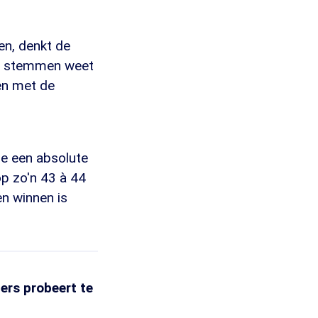
en, denkt de
de stemmen weet
en met de
de een absolute
op zo'n 43 à 44
en winnen is
ers probeert te