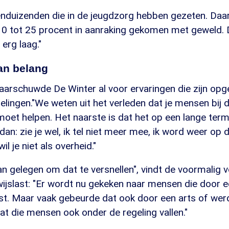
enduizenden die in de jeugdzorg hebben gezeten. Daar
10 tot 25 procent in aanraking gekomen met geweld. 
erg laag."
an belang
waarschuwde De Winter al voor ervaringen die zijn op
gelingen."We weten uit het verleden dat je mensen bij d
moet helpen. Het naarste is dat het op een lange term
n: zie je wel, ik tel niet meer mee, ik word weer op 
l je niet als overheid."
an gelegen om dat te versnellen", vindt de voormalig v
ijslast: "Er wordt nu gekeken naar mensen die door ee
tst. Maar vaak gebeurde dat ook door een arts of werd
at die mensen ook onder de regeling vallen."