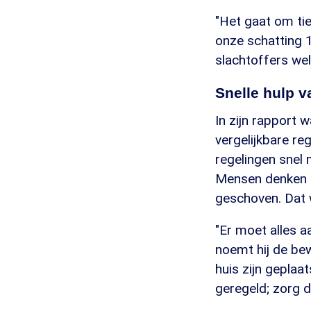
"Het gaat om ti
onze schatting 
slachtoffers wel 
Snelle hulp v
In zijn rapport 
vergelijkbare re
regelingen snel 
Mensen denken da
geschoven. Dat wi
"Er moet alles a
noemt hij de bew
huis zijn geplaa
geregeld; zorg d