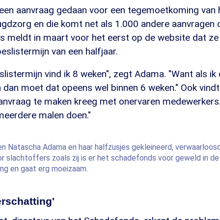
 een aanvraag gedaan voor een tegemoetkoming van 
gdzorg en die komt net als 1.000 andere aanvragen o
s meldt in maart voor het eerst op de website dat ze
slistermijn van een halfjaar.
listermijn vind ik 8 weken", zegt Adama. "Want als i
dan moet dat opeens wel binnen 6 weken." Ook vindt z
 aanvraag te maken kreeg met onervaren medewerkers.
l meerdere malen doen."
en Natascha Adama en haar halfzusjes gekleineerd, verwaarloosd
r slachtoffers zoals zij is er het schadefonds voor geweld in de
ang en gaat erg moeizaam.
rschatting'