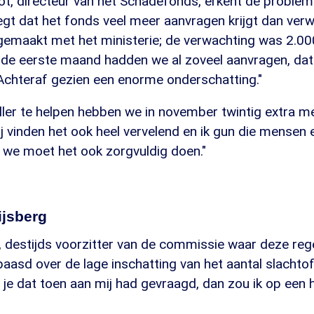
t, directeur van het Schadefonds, erkent de proble
egt dat het fonds veel meer aanvragen krijgt dan verw
gemaakt met het ministerie; de verwachting was 2.00
in de eerste maand hadden we al zoveel aanvragen, da
 Achteraf gezien een enorme onderschatting."
er te helpen hebben we in november twintig extra 
vinden het ook heel vervelend en ik gun die mensen e
r we moet het ook zorgvuldig doen."
ijsberg
 destijds voorzitter van de commissie waar deze regel
aasd over de lage inschatting van het aantal slachtof
 je dat toen aan mij had gevraagd, dan zou ik op een h