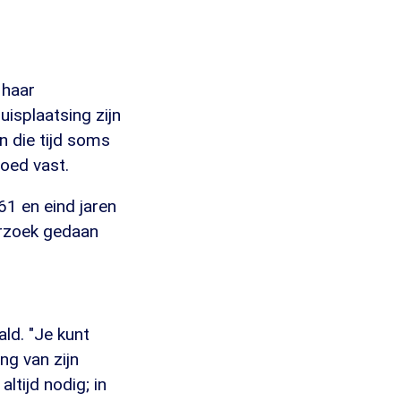
 haar
isplaatsing zijn
n die tijd soms
goed vast.
1 en eind jaren
derzoek gedaan
ld. "Je kunt
ng van zijn
ltijd nodig; in