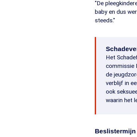
"De pleegkinder
baby en dus werd
steeds."
Schadever
Het Schadef
commissie D
de jeugdzorg
verblijf in 
ook seksueel
waarin het 
Beslistermijn