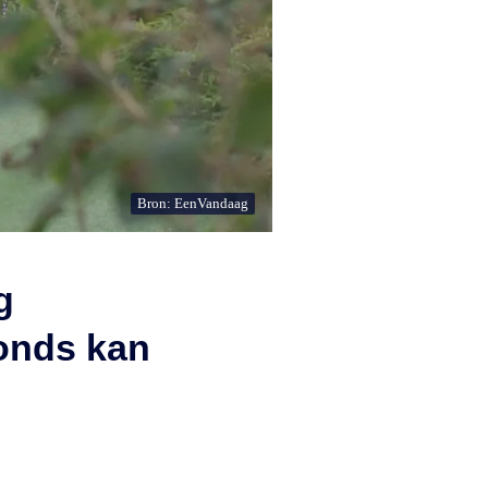
Bron: EenVandaag
g
onds kan