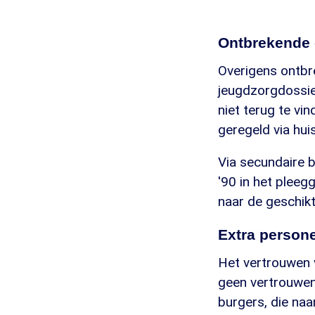
Ontbrekende
Overigens ontbr
jeugdzorgdossier
niet terug te vi
geregeld via hui
Via secundaire 
'90 in het pleeg
naar de geschik
Extra person
Het vertrouwen v
geen vertrouwen 
burgers, die naar