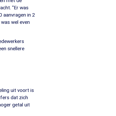
men met de
acht. "Er was
0 aanvragen in 2
t was wel even
medewerkers
en snellere
ing uit voort is
fers dat zich
oger getal uit