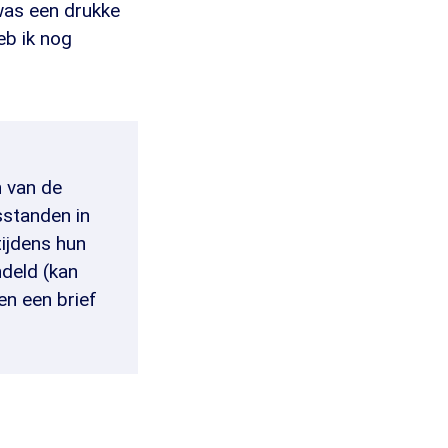
was een drukke
eb ik nog
 van de
sstanden in
tijdens hun
ndeld (kan
en een brief