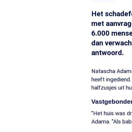
Het schadef
met aanvrage
6.000 mense
dan verwach
antwoord.
Natascha Adama 
heeft ingediend
halfzusjes uit h
Vastgebonden
"Het huis was dru
Adama. "Als baby