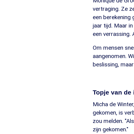
Monique de Groo
vertraging. Ze z
een berekening 
jaar tijd. Maar 
een verrassing.
Om mensen snell
aangenomen. Wij 
beslissing, maa
Topje van de 
Micha de Winter,
gekomen, is verb
zou melden. "Als
zijn gekomen."