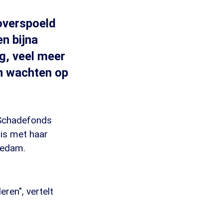
overspoeld
n bijna
g, veel meer
n wachten op
 Schadefonds
 is met haar
hiedam.
eren", vertelt