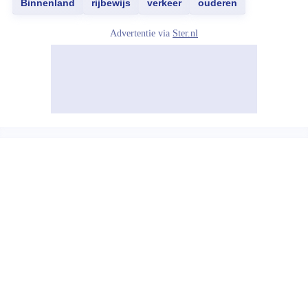
Binnenland
rijbewijs
verkeer
ouderen
Advertentie via
Ster.nl