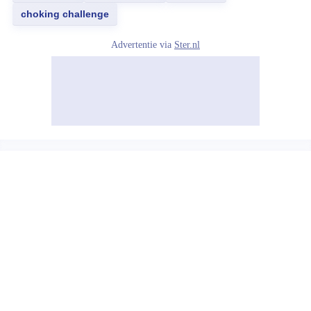
choking challenge
Advertentie via
Ster.nl