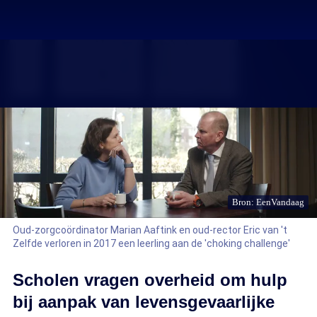
Bron: EenVandaag
Oud-zorgcoördinator Marian Aaftink en oud-rector Eric van 't
Zelfde verloren in 2017 een leerling aan de 'choking challenge'
Scholen vragen overheid om hulp
bij aanpak van levensgevaarlijke