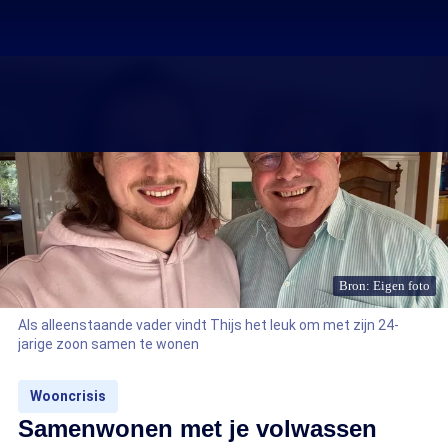
Bron: Eigen foto
Als alleenstaande vader vindt Thijs het leuk om met zijn 24-
jarige zoon samen te wonen
Wooncrisis
Samenwonen met je volwassen