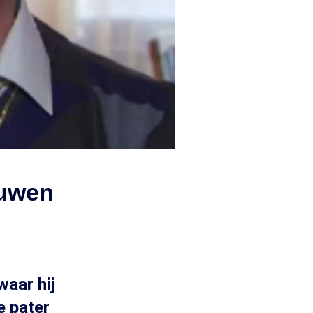
ouwen
waar hij
e pater