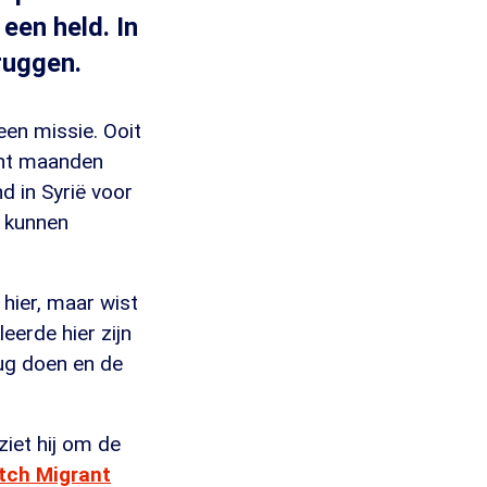
een held. In
ruggen.
een missie. Ooit
cht maanden
d in Syrië voor
e kunnen
 hier, maar wist
eerde hier zijn
rug doen en de
 ziet hij om de
tch Migrant