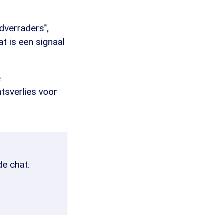
dverraders",
t is een signaal
e
htsverlies voor
de chat.