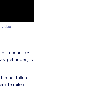
e video
oor mannelijke
vastgehouden, is
t in aantallen
em te ruilen