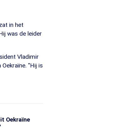
at in het
ij was de leider
esident Vladimir
Oekraïne. "Hij is
it Oekraïne
'