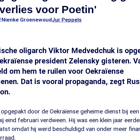
verlies voor Poetin'
2
Nienke Groenewoud
Jur Peppels
ische oligarch Viktor Medvedchuk is opg
kraïense president Zelensky gisteren. V
eld om hem te ruilen voor Oekraïense
enen. Dat is vooral propaganda, zegt Ru
on.
opgepakt door de Oekraïense geheime dienst bij een 
hij eind februari verdween. Hij was een klein jaar eerd
atst omdat hij werd beschuldigd van onder meer fina
rraad.