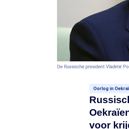
De Russische president Vladimir Po
Oorlog in Oekra
Russisc
Oekraïen
voor kri