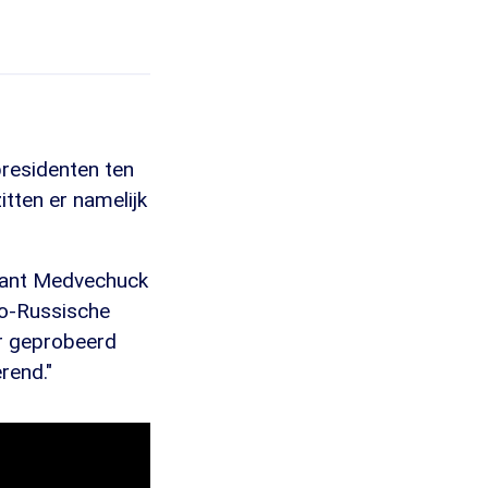
residenten ten
itten er namelijk
, want Medvechuck
pro-Russische
er geprobeerd
rend."