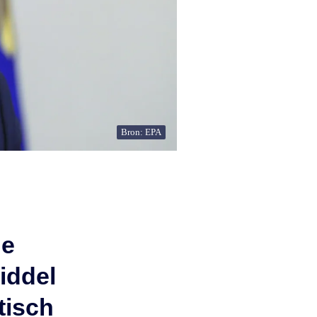
Bron: EPA
de
iddel
tisch