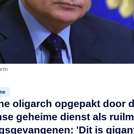
etin
ïne
he oligarch opgepakt door 
se geheime dienst als ruilm
jgsgevangenen: 'Dit is gigan