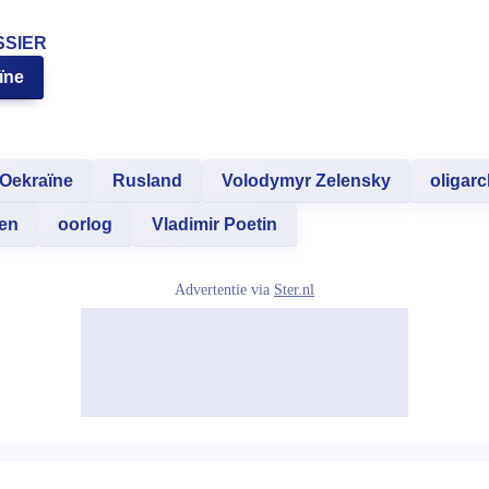
SSIER
ïne
Oekraïne
Rusland
Volodymyr Zelensky
oligar
en
oorlog
Vladimir Poetin
Advertentie via
Ster.nl