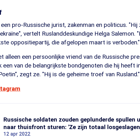
f
en pro-Russische jurist, zakenman en politicus. "Hij z
kraïne", vertelt Ruslanddeskundige Helga Salemon. "H
kste oppositiepartij, die afgelopen maart is verboden."
iet alleen een persoonlijke vriend van de Russische pr
 een van de belangrijkste bondgenoten die hij heeft in 
Poetin", zegt ze. "Hij is de geheime troef van Rusland."
nstagram
Russische soldaten zouden geplunderde spullen u
naar thuisfront sturen: 'Ze zijn totaal losgeslagen
12 apr 2022