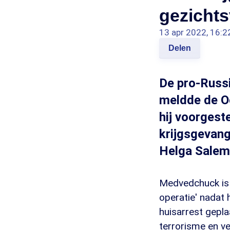
gezichts
13 apr 2022, 16:2
Delen
De pro-Russ
meldde de Oe
hij voorgest
krijgsgevang
Helga Salem
Medvedchuck is 
operatie' nadat 
huisarrest gepla
terrorisme en ve