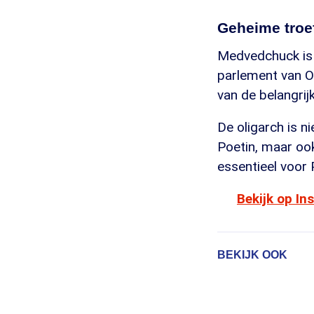
Geheime troe
Medvedchuck is e
parlement van Oe
van de belangrij
De oligarch is n
Poetin, maar ook
essentieel voor 
Bekijk op I
BEKIJK OOK