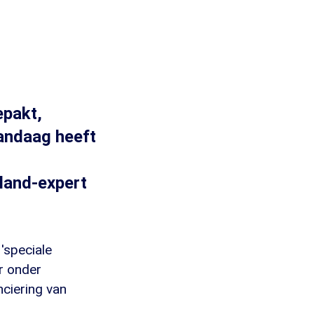
epakt,
andaag heeft
sland-expert
'speciale
er onder
nciering van