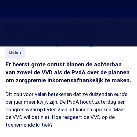
Roep om ledenraadpleging VVD
over plannen zorgpremie
02 nov 2012, 01:40
Marchje Oldenbeuving
Delen
Er heerst grote onrust binnen de achterban
van zowel de VVD als de PvdA over de plannen
om zorgpremie inkomensafhankelijk te maken.
Dit zou voor velen betekenen dat ze duizenden euro's
per jaar meer kwijt zijn. De PvdA houdt zaterdag een
congres waarop leden zich uit kunnen spreken. Maar
de VVD wil dat niet. Hoe reageert de VVD op de
toenemende kritiek?