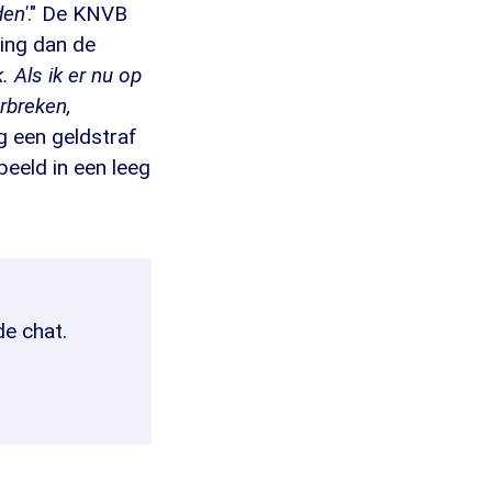
en'
." De KNVB
sing dan de
. Als ik er nu op
rbreken,
eg een geldstraf
eeld in een leeg
de chat.