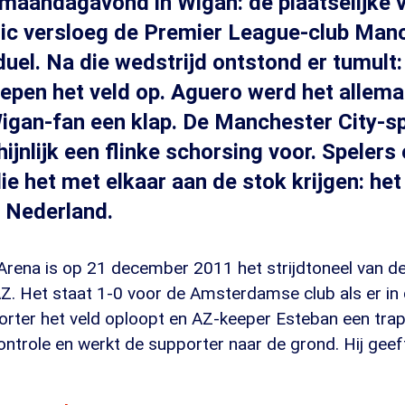
 maandagavond in Wigan: de plaatselijke 
ic versloeg de Premier League-club Manc
duel. Na die wedstrijd ontstond er tumult:
iepen het veld op. Aguero werd het allema
igan-fan een klap. De Manchester City-spe
ijnlijk een flinke schorsing voor. Spelers
ie het met elkaar aan de stok krijgen: he
n Nederland.
ena is op 21 december 2011 het strijdtoneel van de
AZ. Het staat 1-0 voor de Amsterdamse club als er in
orter het veld oploopt en AZ-keeper Esteban een trap
controle en werkt de supporter naar de grond. Hij ge