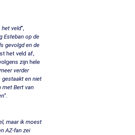
 het veld
",
g Esteban op de
ls gevolgd en de
t het veld af,
olgens zijn hele
 meer verder
s gestaakt en niet
 met Bert van
en
".
el, maar ik moest
n AZ-fan zei