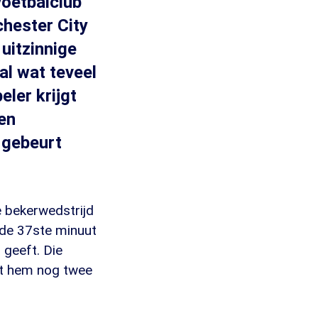
voetbalclub
hester City
 uitzinnige
al wat teveel
ler krijgt
 en
t gebeurt
 bekerwedstrijd
 de 37ste minuut
 geeft. Die
eft hem nog twee