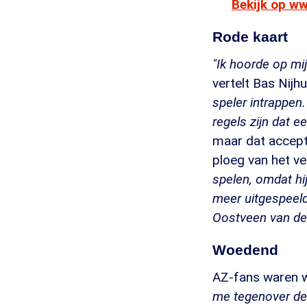
Bekijk op w
Rode kaart
"Ik hoorde op mi
vertelt Bas Nijhu
speler intrappen
regels zijn dat ee
maar dat accept
ploeg van het vel
spelen, omdat hij
meer uitgespeeld
Oostveen van de
Woedend
AZ-fans waren w
me tegenover de