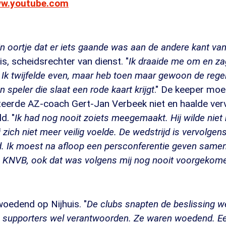
ww.youtube.com
jn oortje dat er iets gaande was aan de andere kant van
is, scheidsrechter van dienst. "
Ik draaide me om en za
. Ik twijfelde even, maar heb toen maar gewoon de rege
n speler die slaat een rode kaart krijgt
." De keeper moes
eerde AZ-coach Gert-Jan Verbeek niet en haalde verv
d. "
Ik had nog nooit zoiets meegemaakt. Hij wilde niet
 zich niet meer veilig voelde. De wedstrijd is vervolgen
. Ik moest na afloop een persconferentie geven samen
 KNVB, ook dat was volgens mij nog nooit voorgekom
oedend op Nijhuis. "
De clubs snapten de beslissing w
 supporters wel verantwoorden. Ze waren woedend. Ee