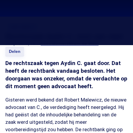
Zaak-Aydin C.
Rechtszaak Aydin C. toch van start
29 apr 2016, 18:15
Loes Bomers
Bram de Waal
Delen
De rechtszaak tegen Aydin C. gaat door. Dat
heeft de rechtbank vandaag besloten. Het
doorgaan was onzeker, omdat de verdachte op
dit moment geen advocaat heeft.
Gisteren werd bekend dat Robert Malewicz, de nieuwe
advocaat van C., de verdediging heeft neergelegd. Hij
had geëist dat de inhoudelijke behandeling van de
zaak werd uitgesteld, zodat hij meer
voorbereidingstijd zou hebben. De rechtbank ging op