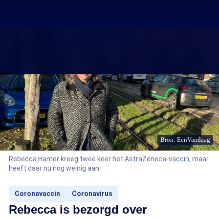
Bron: EenVandaag
Rebecca Hamer kreeg twee keer het AstraZeneca-vaccin, maar
heeft daar nu nog weinig aan
Coronavaccin
Coronavirus
Rebecca is bezorgd over