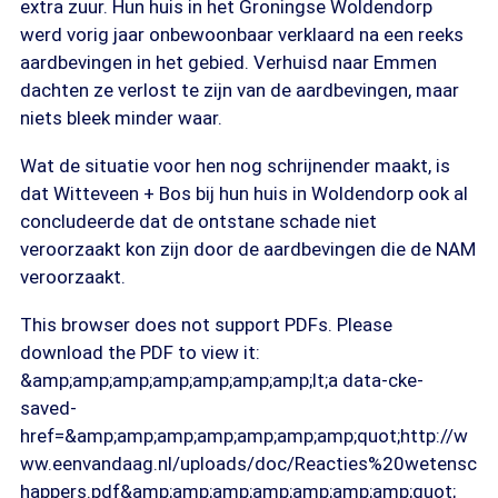
extra zuur. Hun huis in het Groningse Woldendorp
werd vorig jaar onbewoonbaar verklaard na een reeks
aardbevingen in het gebied. Verhuisd naar Emmen
dachten ze verlost te zijn van de aardbevingen, maar
niets bleek minder waar.
Wat de situatie voor hen nog schrijnender maakt, is
dat Witteveen + Bos bij hun huis in Woldendorp ook al
concludeerde dat de ontstane schade niet
veroorzaakt kon zijn door de aardbevingen die de NAM
veroorzaakt.
This browser does not support PDFs. Please
download the PDF to view it:
&amp;amp;amp;amp;amp;amp;amp;lt;a data-cke-
saved-
href=&amp;amp;amp;amp;amp;amp;amp;quot;http://w
ww.eenvandaag.nl/uploads/doc/Reacties%20wetensc
happers.pdf&amp;amp;amp;amp;amp;amp;amp;quot;