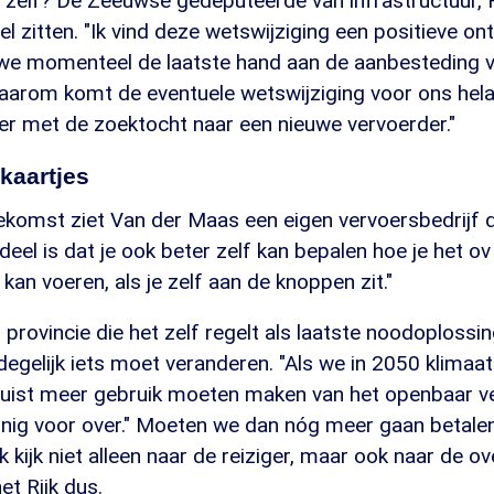
s zelf? De Zeeuwse gedeputeerde van infrastructuur, 
l zitten. "Ik vind deze wetswijziging een positieve ont
we momenteel de laatste hand aan de aanbesteding 
aarom komt de eventuele wetswijziging voor ons helaa
r met de zoektocht naar een nieuwe vervoerder."
kaartjes
ekomst ziet Van der Maas een eigen vervoersbedrijf d
eel is dat je ook beter zelf kan bepalen hoe je het ov 
kan voeren, als je zelf aan de knoppen zit."
 provincie die het zelf regelt als laatste noodoplossin
 degelijk iets moet veranderen. "Als we in 2050 klimaat
e juist meer gebruik moeten maken van het openbaar v
inig voor over." Moeten we dan nóg meer gaan betalen
k kijk niet alleen naar de reiziger, maar ook naar de o
et Rijk dus.