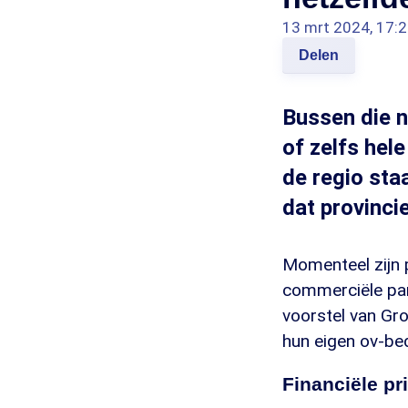
13 mrt 2024, 17:
Delen
Bussen die n
of zelfs hel
de regio sta
dat provinci
Momenteel zijn p
commerciële par
voorstel van Gr
hun eigen ov-bed
Financiële pr