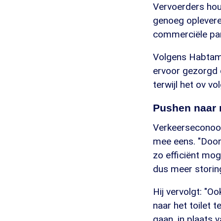
Vervoerders houd
genoeg oplevere
commerciële par
Volgens Habtamu
ervoor gezorgd 
terwijl het ov v
Pushen naar 
Verkeerseconoom 
mee eens. "Door
zo efficiënt mog
dus meer storing
Hij vervolgt: "O
naar het toilet 
gaan, in plaats 