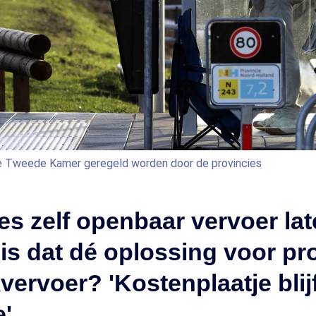
e Tweede Kamer geregeld worden door de provincies
es zelf openbaar vervoer la
 is dat dé oplossing voor p
kvervoer? 'Kostenplaatje blij
e'