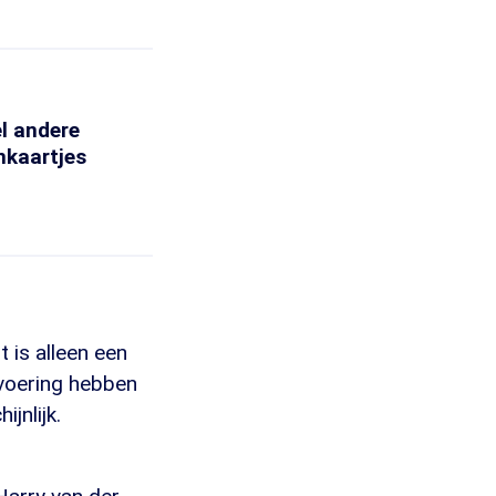
el andere
nkaartjes
t is alleen een
svoering hebben
jnlijk.