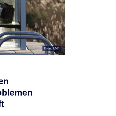
Bron: ANP
ten
roblemen
ft