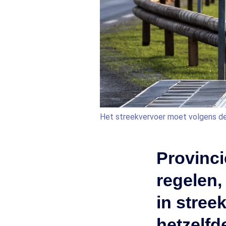
Het streekvervoer moet volgens d
Provinci
regelen,
in stree
hetzelfd