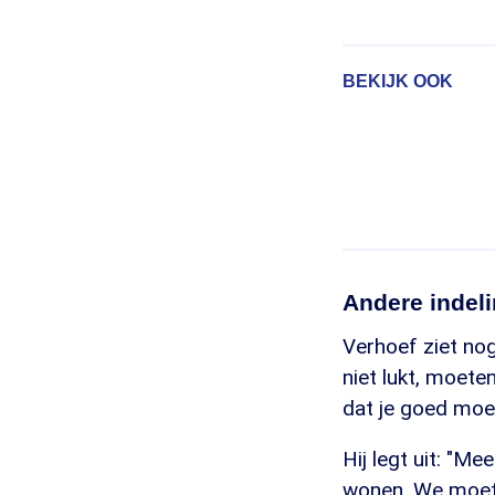
BEKIJK OOK
Andere indel
Verhoef ziet nog
niet lukt, moet
dat je goed moet
Hij legt uit: "M
wonen. We moete