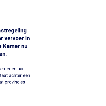
stregeling
r vervoer in
de Kamer nu
en.
 besteden aan
taat achter een
t provincies