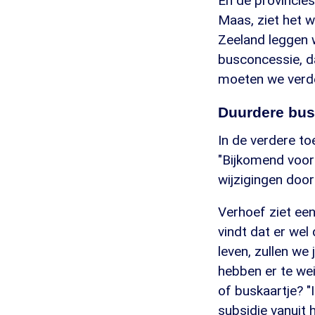
En de provincie
Maas, ziet het we
Zeeland leggen 
busconcessie, d
moeten we verde
Duurdere bus
In de verdere to
"Bijkomend voord
wijzigingen door 
Verhoef ziet een
vindt dat er wel
leven, zullen w
hebben er te we
of buskaartje? "I
subsidie vanuit h