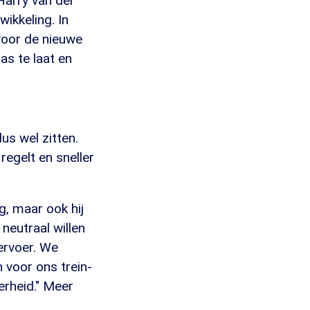
Harry van der
wikkeling. In
voor de nieuwe
s te laat en
us wel zitten.
regelt en sneller
g, maar ook hij
 neutraal willen
ervoer. We
 voor ons trein-
verheid." Meer