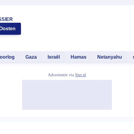
SSIER
-Oosten
oorlog
Gaza
Israël
Hamas
Netanyahu
Advertentie via
Ster.nl