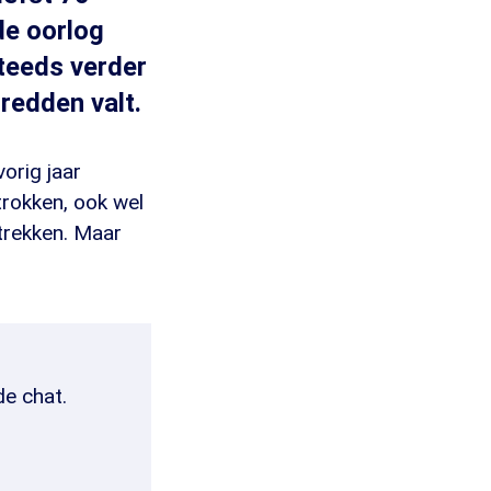
de oorlog
teeds verder
redden valt.
orig jaar
rokken, ook wel
gtrekken. Maar
de chat.