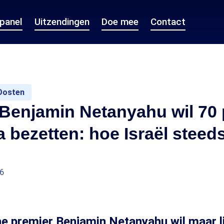
epanel
Uitzendingen
Doe mee
Contact
Oosten
Benjamin Netanyahu wil 70 
 bezetten: hoe Israël steed
06
he premier Benjamin Netanyahu wil maar l