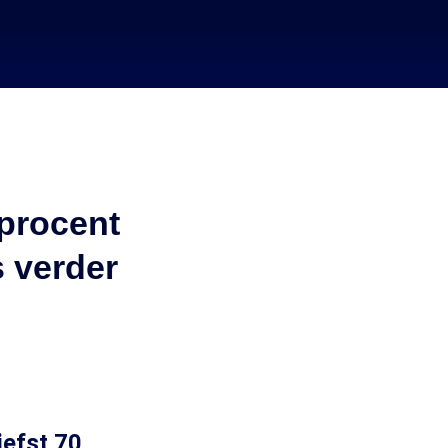
procent
s verder
iefst 70