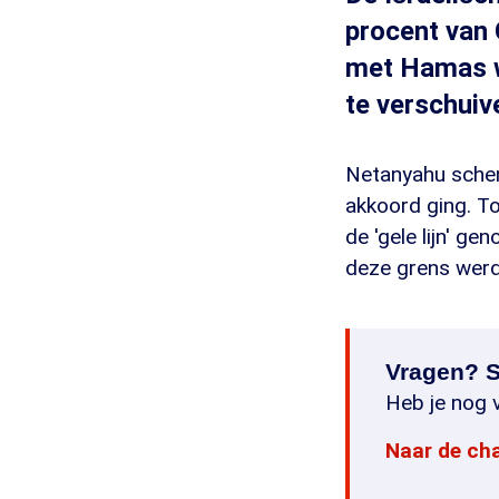
procent van 
met Hamas we
te verschuiv
Netanyahu schen
akkoord ging. T
de 'gele lijn' g
deze grens werd
Vragen? S
Heb je nog v
Naar de ch