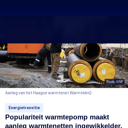
Bron: ANP
Aanleg van het Haagse warmtenet WarmtelinQ
Energietransitie
Populariteit warmtepomp maakt
aanleg warmtenetten ingewikkelder,