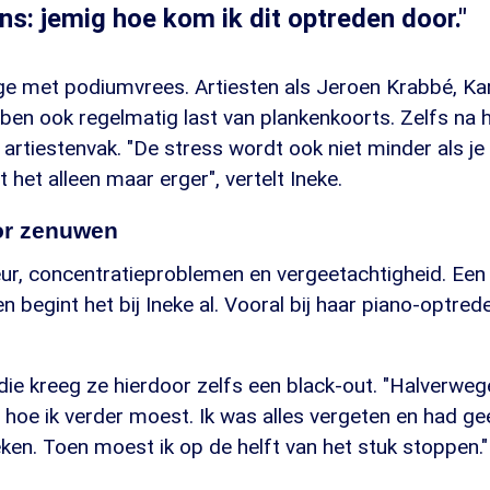
ns: jemig hoe kom ik dit optreden door."
nige met podiumvrees. Artiesten als Jeroen Krabbé, K
en ook regelmatig last van plankenkoorts. Zelfs na 
t artiestenvak. "De stress wordt ook niet minder als je
et alleen maar erger", vertelt Ineke.
or zenuwen
ur, concentratieproblemen en vergeetachtigheid. Een
n begint het bij Ineke al. Vooral bij haar piano-optred
die kreeg ze hierdoor zelfs een black-out. "Halverweg
r hoe ik verder moest. Ik was alles vergeten en had g
ken. Toen moest ik op de helft van het stuk stoppen."