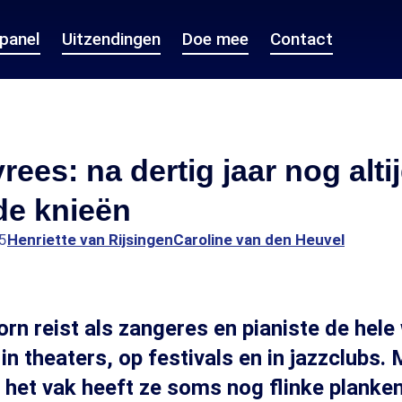
epanel
Uitzendingen
Doe mee
Contact
ees: na dertig jaar nog alti
de knieën
5
Henriette van Rijsingen
Caroline van den Heuvel
rn reist als zangeres en pianiste de hele 
in theaters, op festivals en in jazzclubs.
in het vak heeft ze soms nog flinke planken