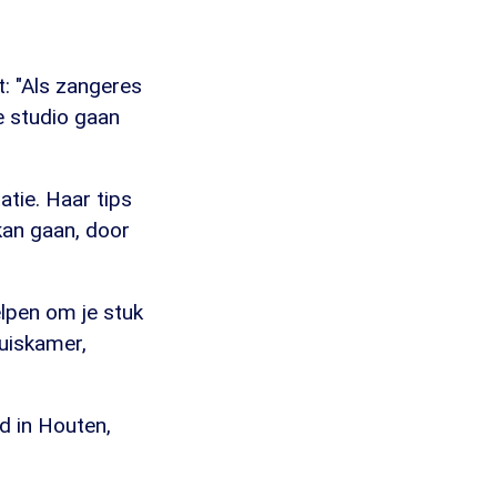
: "Als zangeres
de studio gaan
atie. Haar tips
kan gaan, door
elpen om je stuk
huiskamer,
d in Houten,