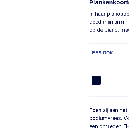
Plankenkoort
In haar pianospe
deed mijn arm h
op de piano, maar
LEES OOK
Toen zij aan he
podiumvrees. Vo
een optreden. "H