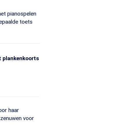
 het pianospelen
epaalde toets
ft plankenkoorts
oor haar
n zenuwen voor