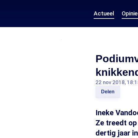
Actueel
Opini
Podiumvr
knikken
22 nov 2018, 18:1
Delen
Ineke Vandoo
Ze treedt op 
dertig jaar 