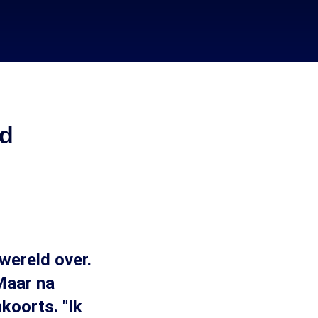
jd
wereld over.
 Maar na
koorts. "Ik