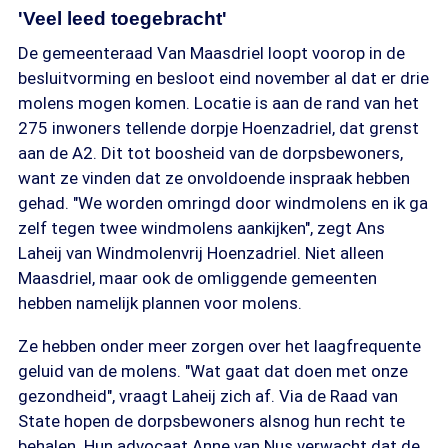
'Veel leed toegebracht'
De gemeenteraad Van Maasdriel loopt voorop in de
besluitvorming en besloot eind november al dat er drie
molens mogen komen. Locatie is aan de rand van het
275 inwoners tellende dorpje Hoenzadriel, dat grenst
aan de A2. Dit tot boosheid van de dorpsbewoners,
want ze vinden dat ze onvoldoende inspraak hebben
gehad. "We worden omringd door windmolens en ik ga
zelf tegen twee windmolens aankijken", zegt Ans
Laheij van Windmolenvrij Hoenzadriel. Niet alleen
Maasdriel, maar ook de omliggende gemeenten
hebben namelijk plannen voor molens.
Ze hebben onder meer zorgen over het laagfrequente
geluid van de molens. "Wat gaat dat doen met onze
gezondheid", vraagt Laheij zich af. Via de Raad van
State hopen de dorpsbewoners alsnog hun recht te
behalen. Hun advocaat Anne van Nus verwacht dat de