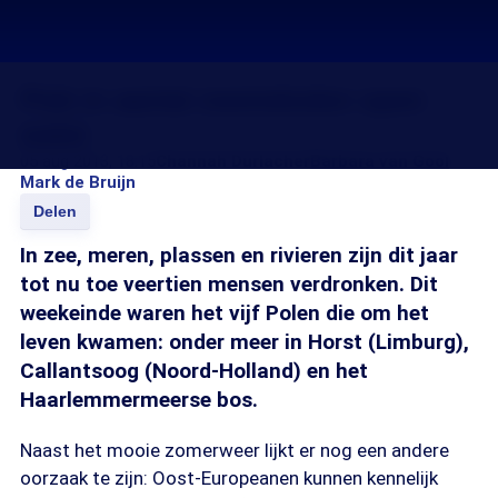
Piek in aantal zwemdoden open
water
05 aug 2013, 18:15
Channah Durlacher
Barbara van Gool
Mark de Bruijn
Delen
In zee, meren, plassen en rivieren zijn dit jaar
tot nu toe veertien mensen verdronken. Dit
weekeinde waren het vijf Polen die om het
leven kwamen: onder meer in Horst (Limburg),
Callantsoog (Noord-Holland) en het
Haarlemmermeerse bos.
Naast het mooie zomerweer lijkt er nog een andere
oorzaak te zijn: Oost-Europeanen kunnen kennelijk