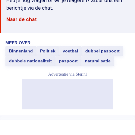
Heb je nog vragen of wil je reageren? Stuur ons een
berichtje via de chat.
Naar de chat
MEER OVER
Binnenland
Politiek
voetbal
dubbel paspoort
dubbele nationaliteit
paspoort
naturalisatie
Advertentie via
Ster.nl