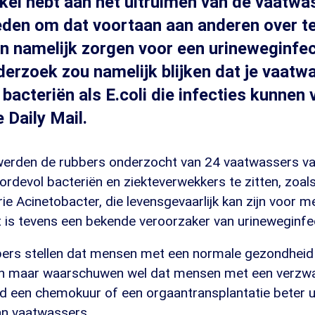
ekel hebt aan het uitruimen van de vaatwas
den om dat voortaan aan anderen over te
n namelijk zorgen voor een urineweginfect
erzoek zou namelijk blijken dat je vaatwa
acteriën als E.coli die infecties kunnen
e Daily Mail.
werden de rubbers onderzocht van 24 vaatwassers van
ordevol bacteriën en ziekteverwekkers te zitten, zoal
ie Acinetobacter, die levensgevaarlijk kan zijn voor
 is tevens een bekende veroorzaker van urineweginfec
rs stellen dat mensen met een normale gezondheid 
en maar waarschuwen wel dat mensen met een verzw
ld een chemokuur of een orgaantransplantatie beter u
an vaatwassers.