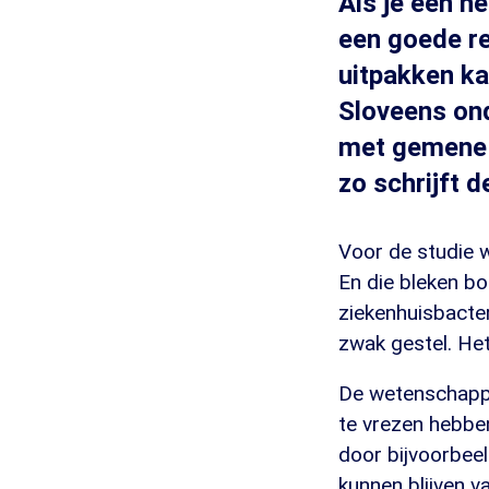
Als je een h
een goede re
uitpakken ka
Sloveens ond
met gemene b
zo schrijft d
Voor de studie 
En die bleken bo
ziekenhuisbacter
zwak gestel. Het
De wetenschappe
te vrezen hebb
door bijvoorbee
kunnen blijven v