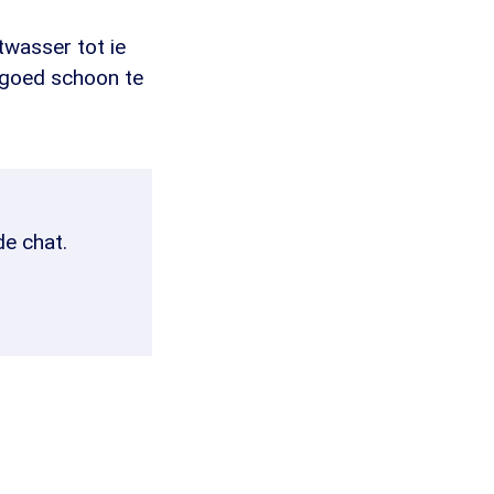
twasser tot ie
 goed schoon te
de chat.