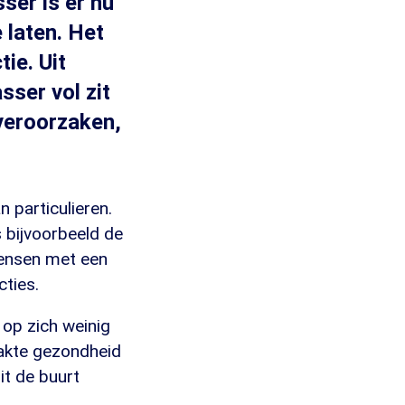
ser is er nu
 laten. Het
ie. Uit
sser vol zit
 veroorzaken,
 particulieren.
s bijvoorbeeld de
 mensen met een
ties.
op zich weinig
akte gezondheid
it de buurt