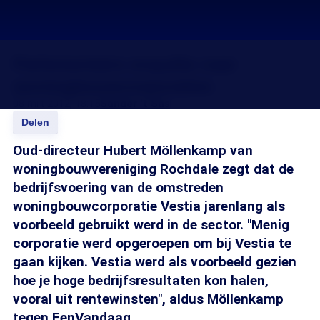
Parlementaire enquête naar
woningbouwcorporaties
08 mrt 2012, 18:15
Sander 't Sas
Delen
Oud-directeur Hubert Möllenkamp van
woningbouwvereniging Rochdale zegt dat de
bedrijfsvoering van de omstreden
woningbouwcorporatie Vestia jarenlang als
voorbeeld gebruikt werd in de sector. "Menig
corporatie werd opgeroepen om bij Vestia te
gaan kijken. Vestia werd als voorbeeld gezien
hoe je hoge bedrijfsresultaten kon halen,
vooral uit rentewinsten", aldus Möllenkamp
tegen EenVandaag.