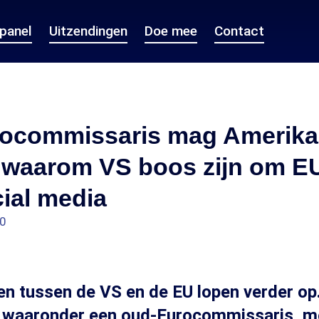
epanel
Uitzendingen
Doe mee
Contact
ocommissaris mag Amerika 
 waarom VS boos zijn om E
ial media
10
n tussen de VS en de EU lopen verder op.
 waaronder een oud-Eurocommissaris, 