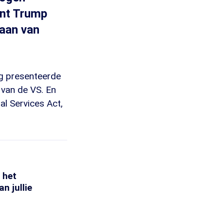
ent Trump
gaan van
ng presenteerde
 van de VS. En
tal Services Act,
 het
n jullie