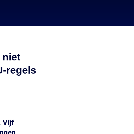
niet
U-regels
 Vijf
mogen