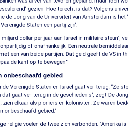
linken was al ver van tevoren gepland, maar toch wor
-escalerend' gezien. Hoe terecht is dat? Volgens unive
e de Jong van de Universiteit van Amsterdam is het '
Verenigde Staten een partij zijn'.
miljard dollar per jaar aan Israël in militaire steun", ve
t onpartijdig of onafhankelijk. Een neutrale bemiddelaar
et een van beide partijen. Dat geld geeft de VS in t
epaalde kant op te bewegen."
n onbeschaafd gebied
n de Verenigde Staten en Israël gaat ver terug. "Ze st
dat gaat ver terug in de geschiedenis", zegt De Jong
, zien elkaar als pioniers en kolonisten. Ze waren bei
en onbeschaafd gebied."
e religie voelen de twee zich verbonden. "Amerika is