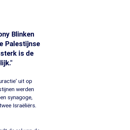
ony Blinken
e Palestijnse
sterk is de
ijk."
ractie' uit op
stijnen werden
een synagoge,
wee Israëliërs.