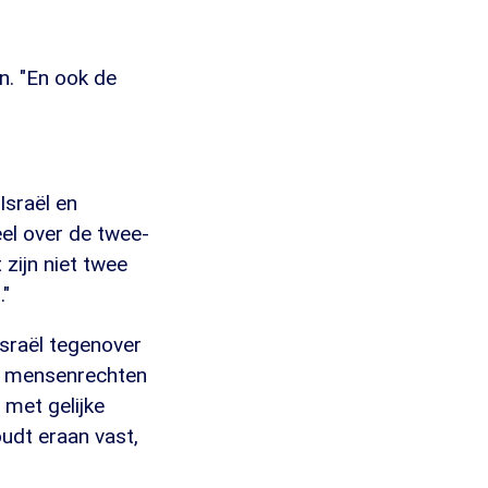
n. "En ook de
Israël en
eel over de twee-
 zijn niet twee
."
Israël tegenover
 en mensenrechten
 met gelijke
oudt eraan vast,