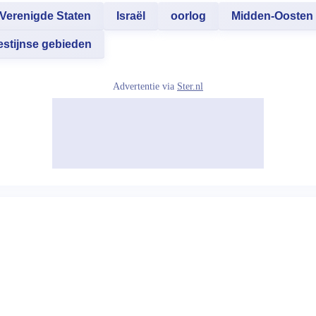
Verenigde Staten
Israël
oorlog
Midden-Oosten
estijnse gebieden
Advertentie via
Ster.nl