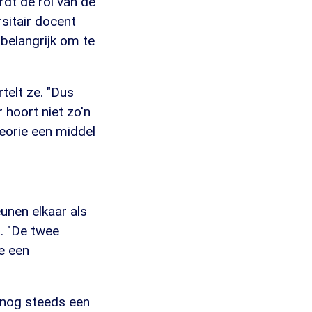
dt de rol van de
rsitair docent
belangrijk om te
rtelt ze. "Dus
 hoort niet zo'n
heorie een middel
eunen elkaar als
. "De twee
de een
 nog steeds een