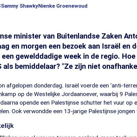
3
Sammy Shawky
Nienke Groenewoud
nse minister van Buitenlandse Zaken Ant
ag en morgen een bezoek aan Israël en d
 een gewelddadige week in de regio. Hoe 
 als bemiddelaar? "Ze zijn niet onafhankel
 afgelopen donderdag. Israël voerde een 'anti-terreu
enkamp op de Westelijke Jordaanoever, waarbij 9 Pale
daarna opende een Palestijnse schutter het vuur op 
len. Ook verwondde een 13-jarige Palestijnse jongen t
elijk