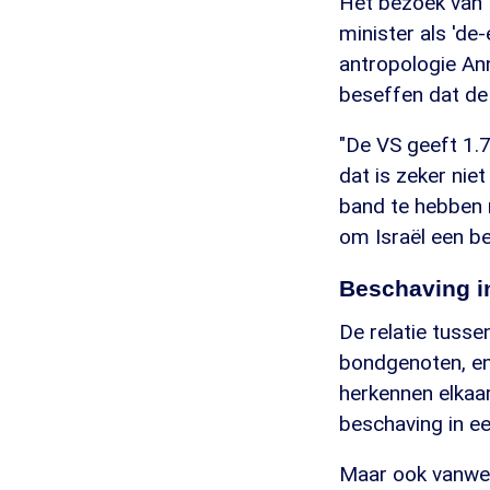
Het bezoek van B
minister als 'de
antropologie Ann
beseffen dat de 
"De VS geeft 1.7 
dat is zeker nie
band te hebben m
om Israël een b
Beschaving i
De relatie tusse
bondgenoten, en 
herkennen elkaar
beschaving in e
Maar ook vanweg