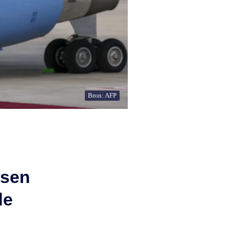
Bron: AFP
ssen
de