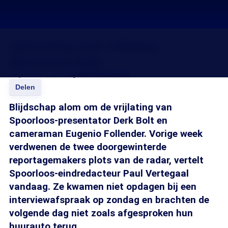
Opluchting over vrijlating
Spoorloos-team
24 jun 2017, 18:15
Sjoerd Fennema
Delen
Blijdschap alom om de vrijlating van
Spoorloos-presentator Derk Bolt en
cameraman Eugenio Follender. Vorige week
verdwenen de twee doorgewinterde
reportagemakers plots van de radar, vertelt
Spoorloos-eindredacteur Paul Vertegaal
vandaag. Ze kwamen niet opdagen bij een
interviewafspraak op zondag en brachten de
volgende dag niet zoals afgesproken hun
huurauto terug.