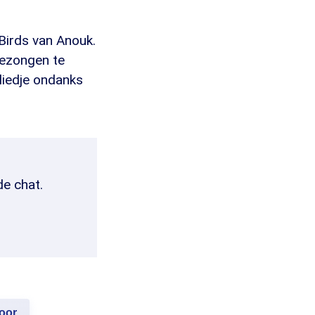
Birds van Anouk.
 gezongen te
liedje ondanks
de chat.
oor