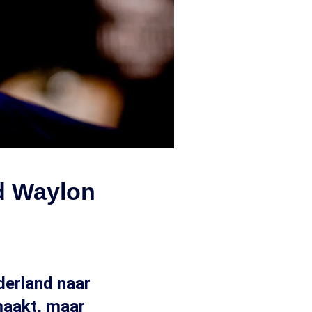
ed Waylon
derland naar
maakt, maar