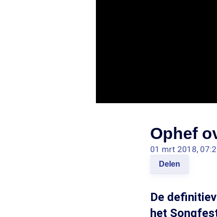
Ophef ov
01 mrt 2018, 07:
Delen
De definiti
het Songfes