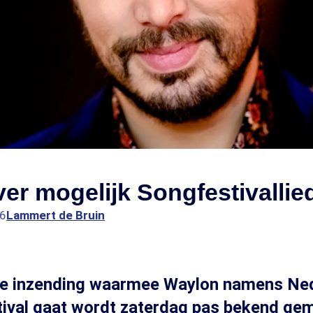
er mogelijk Songfestivalli
26
Lammert de Bruin
eve inzending waarmee Waylon namens Ne
tival gaat wordt zaterdag pas bekend ge