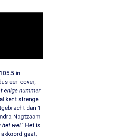
105.5 in
dus een cover,
het enige nummer
al kent strenge
itgebracht dan 1
Sandra Nagtzaam
 het wel."
Het is
 akkoord gaat,