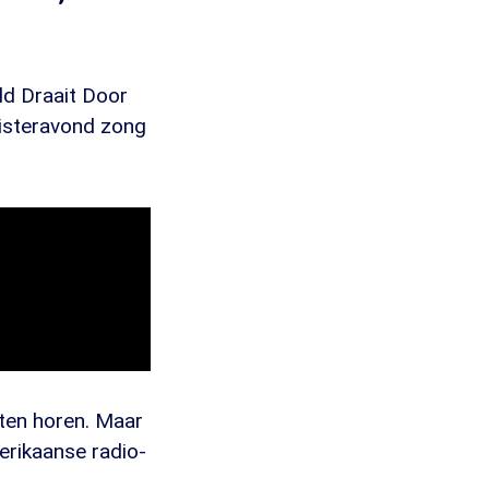
ld Draait Door
isteravond zong
aten horen. Maar
merikaanse radio-