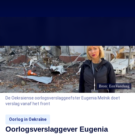
Bron: EenVandaag
De Oekraïense oorlogsverslaggeefster Eugenia Melnik doet
verslag vanaf het front
Oorlog in Oekraïne
Oorlogsverslaggever Eugenia