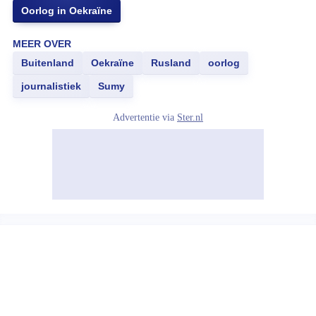
Oorlog in Oekraïne
MEER OVER
Buitenland
Oekraïne
Rusland
oorlog
journalistiek
Sumy
Advertentie via
Ster.nl