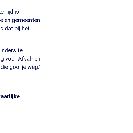
rtijd is
che en gemeenten
 dat bij het
inders te
ng voor Afval- en
die gooi je weg."
aarlijke