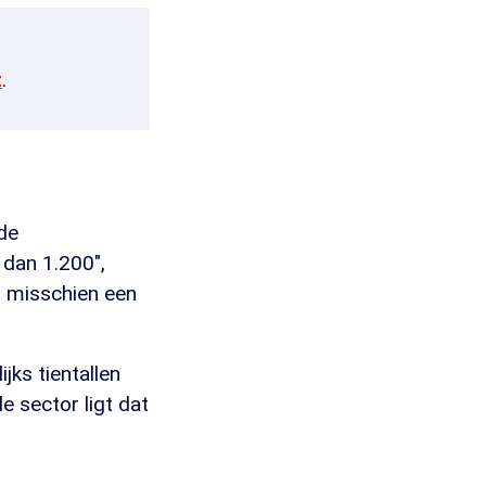
t
.
de
 dan 1.200",
 misschien een
jks tientallen
e sector ligt dat