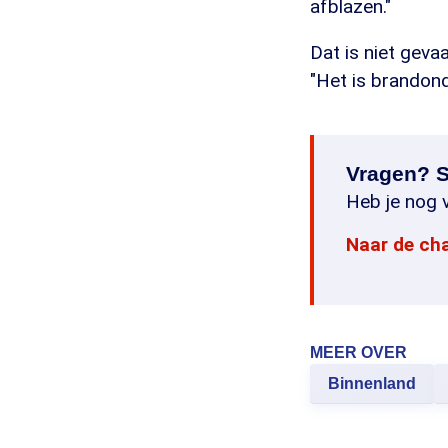
afblazen."
Dat is niet gevaa
"Het is brandond
Vragen? S
Heb je nog v
Naar de ch
MEER OVER
Binnenland