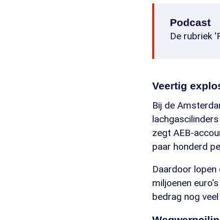
Podcast
De rubriek '
Veertig explo
Bij de Amsterda
lachgascilinders
zegt AEB-accou
paar honderd per
Daardoor lopen d
miljoenen euro's
bedrag nog veel
Wegwerpcilin