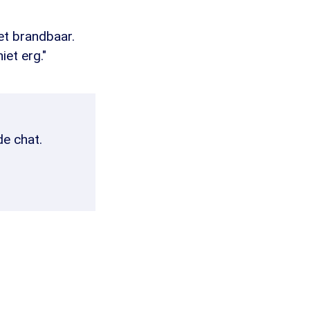
iet brandbaar.
iet erg."
de chat.