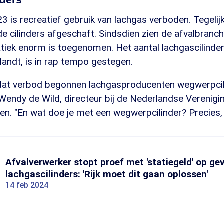
23 is recreatief gebruik van lachgas verboden. Tegelijke
de cilinders afgeschaft. Sindsdien zien de afvalbran
iek enorm is toegenomen. Het aantal lachgascilinders
andt, is in rap tempo gestegen.
 dat verbod begonnen lachgasproducenten wegwerpcil
Wendy de Wild, directeur bij de Nederlandse Verenigi
en. "En wat doe je met een wegwerpcilinder? Precies, 
Afvalverwerker stopt proef met 'statiegeld' op gev
lachgascilinders: 'Rijk moet dit gaan oplossen'
14 feb 2024