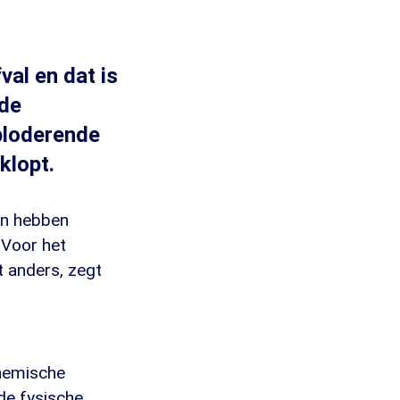
al en dat is
 de
xploderende
klopt.
en hebben
 Voor het
t anders, zegt
chemische
de fysische