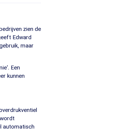
bedrijven zien de
 geeft Edward
gebruik, maar
mie'. Een
eer kunnen
overdrukventiel
 wordt
el automatisch