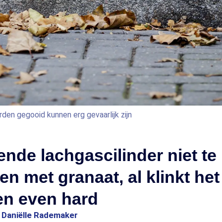
rden gegooid kunnen erg gevaarlijk zijn
ende lachgascilinder niet te
en met granaat, al klinkt het
en even hard
1
Daniëlle Rademaker