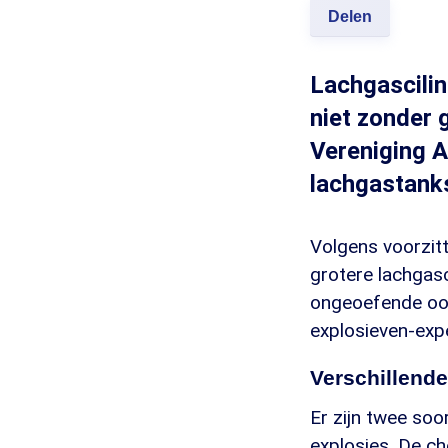
Delen
Lachgascilin
niet zonder 
Vereniging A
lachgastanks
Volgens voorzit
grotere lachgasc
ongeoefende oor 
explosieven-expe
Verschillende
Er zijn twee soo
explosies. De ch