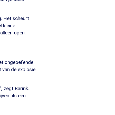
g. Het scheurt
l kleine
alleen open.
 het ongeoefende
ht van de explosie
", zegt Barink.
ijven als een