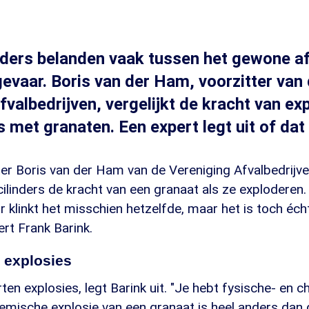
ders belanden vaak tussen het gewone afv
gevaar. Boris van der Ham, voorzitter van
fvalbedrijven, vergelijkt de kracht van e
 met granaten. Een expert legt uit of dat 
ter Boris van der Ham van de Vereniging Afvalbedrijv
ilinders de kracht van een granaat als ze exploderen.
klinkt het misschien hetzelfde, maar het is toch éch
rt Frank Barink.
 explosies
rten explosies, legt Barink uit. "Je hebt fysische- en 
emische explosie van een granaat is heel anders dan 