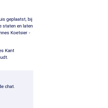
is geplaatst, bij
 staten en laten
annes Koetsier -
es Kant
udt.
de chat.