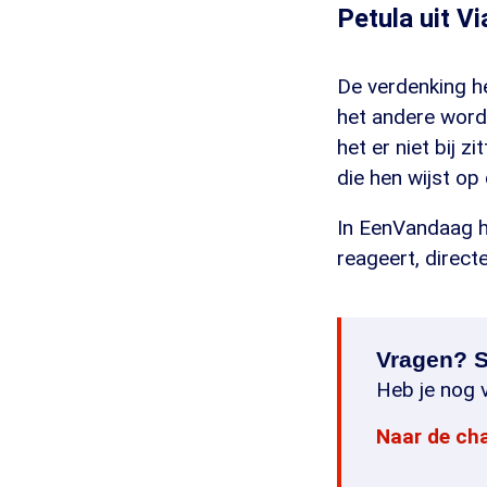
Petula uit V
De verdenking he
het andere wordt
het er niet bij z
die hen wijst op
In EenVandaag h
reageert, direct
Vragen? S
Heb je nog v
Naar de ch