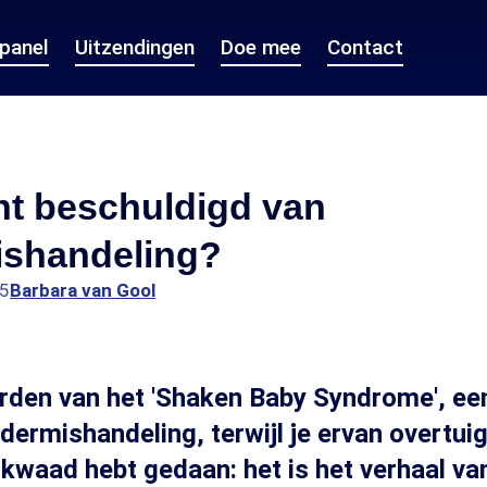
epanel
Uitzendingen
Doe mee
Contact
ht beschuldigd van
ishandeling?
15
Barbara van Gool
rden van het 'Shaken Baby Syndrome', ee
dermishandeling, terwijl je ervan overtuig
t kwaad hebt gedaan: het is het verhaal va