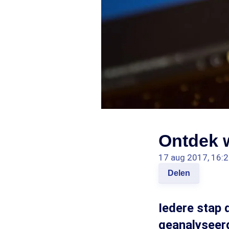
Ontdek w
17 aug 2017, 16:
Delen
Iedere stap 
geanalyseerd