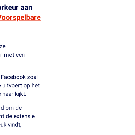
orkeur aan
Voorspelbare
eze
ar met een
 Facebook zoal
e uitvoert op het
naar kijkt.
ijd om de
nt de extensie
uk vindt,