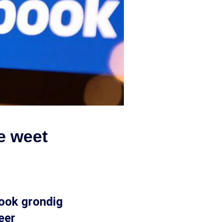
e weet
book grondig
eer