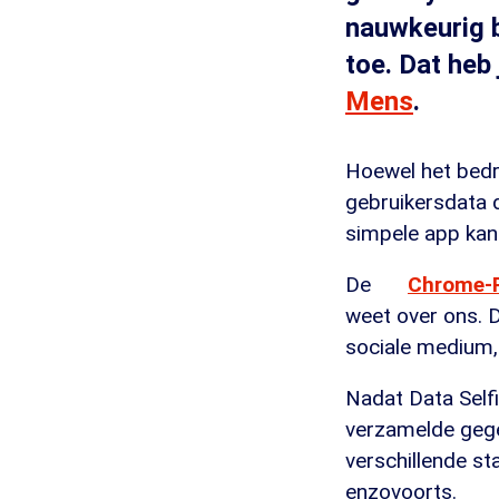
nauwkeurig b
toe. Dat heb
Mens
.
Hoewel het bedri
gebruikersdata 
simpele app kan
De
Chrome-P
weet over ons. De
sociale medium, w
Nadat Data Selfi
verzamelde gegev
verschillende sta
enzovoorts.