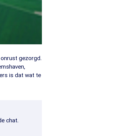
l onrust gezorgd.
Eemshaven,
rs is dat wat te
de chat.