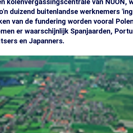
een kolenvergassingscentrale van NUON, 
o'n duizend buitenlandse werknemers 'ing
ken van de fundering worden vooral Pole
men er waarschijnlijk Spanjaarden, Port
tsers en Japanners.