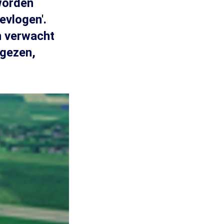
worden
evlogen'.
n verwacht
ugezen,