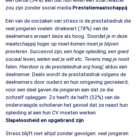
een derde (34%) aan dat hun leven een stuk relaxter
zou zijn zonder social media.
Prestatiemaatschappij
Eén van de oorzaken van stress is de prestatiedruk die
veel jongeren voelen: driekwart (78%) van de
deelnemers ervaart deze als hoog. '
Doordat je in deze
maatschappij hoger op moet komen moet je blijven
presteren. Succesvol zijn, een hoge opleiding, een goed
sociaal leven, weten wat je wilt etc. Tevens mag je nooit
falen. Hierdoor is de prestatiedruk erg hoog
,' aldus een
deelnemer. Deels wordt de prestatiedruk volgens de
deelnemers door ouders en hun omgeving gecreëerd;
voor een deel geven de jongeren aan dat ze die
zichzelf opleggen. Zo heeft de helft (52%) van de
ondervraagde scholieren het gevoel dat ze naast hun
opleiding al aan hun CV moeten werken.
Slapeloosheid en opgebrand zijn
Stress blijft niet altijd zonder gevolgen: veel jongeren