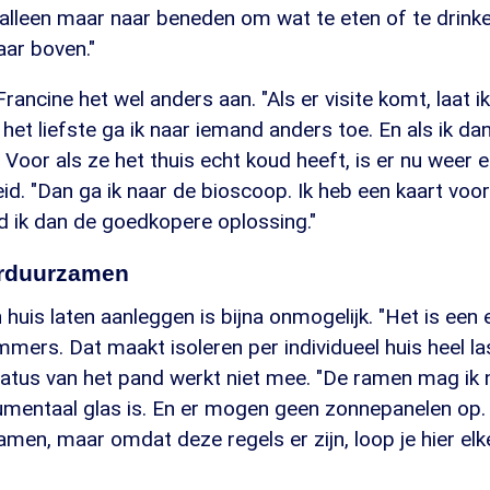
f alleen maar naar beneden om wat te eten of te drinke
aar boven."
rancine het wel anders aan. "Als er visite komt, laat ik
 het liefste ga ik naar iemand anders toe. En als ik da
." Voor als ze het thuis echt koud heeft, is er nu weer
eid. "Dan ga ik naar de bioscoop. Ik heb een kaart vo
d ik dan de goedkopere oplossing."
verduurzamen
in huis laten aanleggen is bijna onmogelijk. "Het is ee
mers. Dat maakt isoleren per individueel huis heel las
tus van het pand werkt niet mee. "De ramen mag ik 
entaal glas is. En er mogen geen zonnepanelen op. D
amen, maar omdat deze regels er zijn, loop je hier el