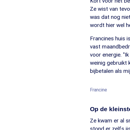
Kort voor het be
Ze wist van tev
was dat nog niet
wordt hier wel h
Francines huis i
vast maandbedra
voor energie. "I
weinig gebruikt 
bijbetalen als mi
Francine
Op de kleins
Ze kwam er al sn
stond er zelfs i