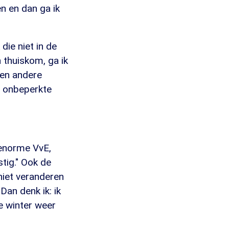
n en dan ga ik
 die niet in de
n thuiskom, ga ik
 een andere
or onbeperkte
n enorme VvE,
tig." Ook de
niet veranderen
an denk ik: ik
ke winter weer