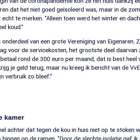
gin van de coronapandemie kon ze het huis dankzij ee
oren dat het niet goed geïsoleerd was, maar in de zo
 echt te merken. "Alleen toen werd het winter en dacht 
eel koud."
s onderdeel van een grote Vereniging van Eigenaren. Z
g voor de servicekosten, het grootste deel daarvan z
k betaal rond de 300 euro per maand, dat is best heel v
krijg je geld terug, maar nu kreeg ik bericht van de Vv
jn verbruik zo bleef."
te kamer
el achter dat tegen de kou in huis niet op te stoken w
js binnen op de ramen. "Door de slechte isolatie gaf i