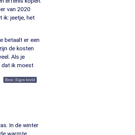
n erfenis kopen.
mer van 2020
ik: jeetje, het
e betaalt er een
ijn de kosten
eel. Als je
E dat ik moest
Bron: Eigen beeld
as. In de winter
k de warmte