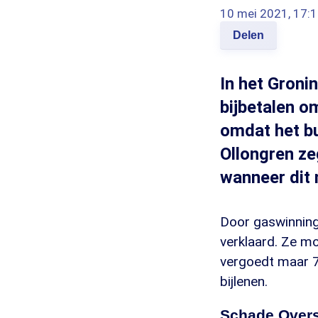
10 mei 2021, 17:
Delen
In het Gron
bijbetalen o
omdat het bu
Ollongren ze
wanneer dit 
Door gaswinning
verklaard. Ze mo
vergoedt maar 70
bijlenen.
Schade Overs