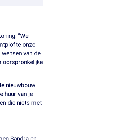
Koning. "We
ntplofte onze
de wensen van de
n oorspronkelijke
r de nieuwbouw
e huur van je
ten die niets met
open Sandra en