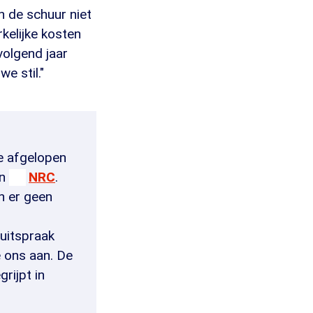
 de schuur niet
kelijke kosten
volgend jaar
e stil."
de afgelopen
in
NRC
.
an er geen
 uitspraak
 ons aan. De
grijpt in