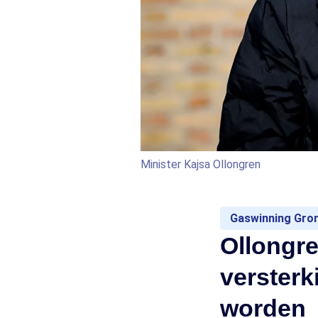
Minister Kajsa Ollongren
Gaswinning Gro
Ollongre
verster
worden