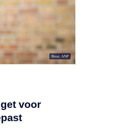
Bron: ANP
dget voor
epast