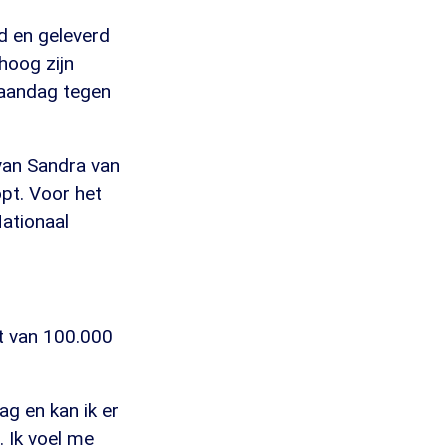
d en geleverd
hoog zijn
maandag tegen
 van Sandra van
opt. Voor het
ationaal
rt van 100.000
g en kan ik er
 Ik voel me