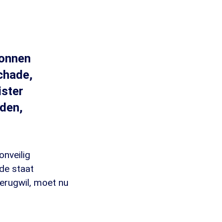
tonnen
chade,
ister
rden,
nveilig
 de staat
terugwil, moet nu