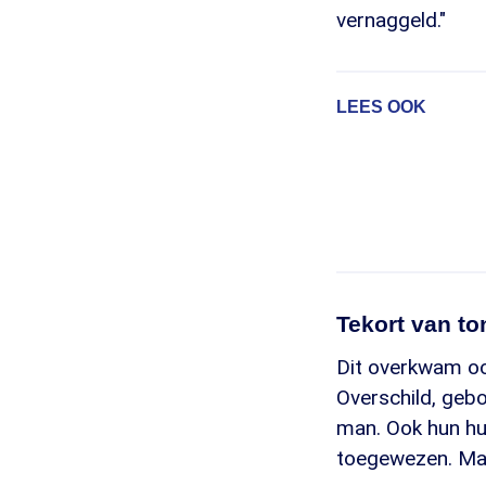
vernaggeld."
LEES OOK
Tekort van t
Dit overkwam ook
Overschild, gebo
man. Ook hun hui
toegewezen. Maa