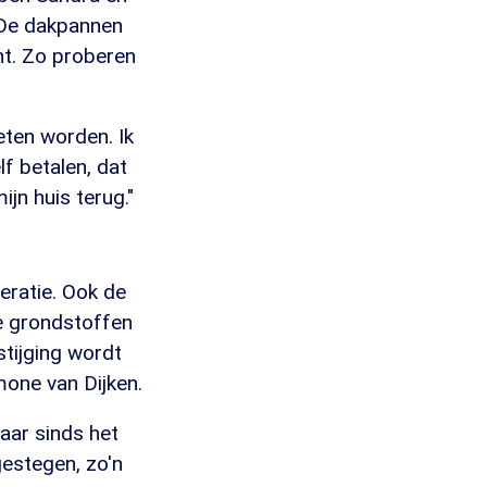
 "De dakpannen
ht. Zo proberen
eten worden. Ik
lf betalen, dat
ijn huis terug."
eratie. Ook de
de grondstoffen
stijging wordt
one van Dijken.
aar sinds het
 gestegen, zo'n