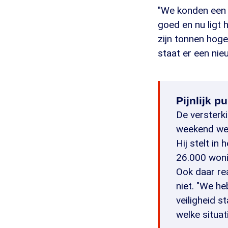
"We konden een 
goed en nu ligt 
zijn tonnen hog
staat er een nieu
Pijnlijk p
De versterki
weekend wee
Hij stelt in
26.000 woni
Ook daar re
niet. "We h
veiligheid s
welke situat