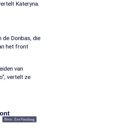
vertelt Kateryna.
in de Donbas, die
an het front
eiden van
, vertelt ze
ront
Bron: EenVandaag