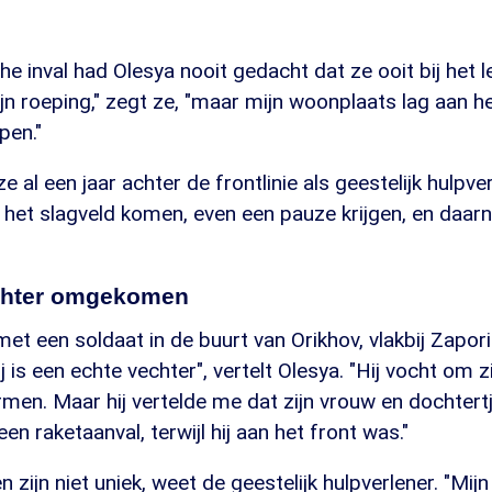
e inval had Olesya nooit gedacht dat ze ooit bij het 
jn roeping," zegt ze, "maar mijn woonplaats lag aan he
pen."
e al een jaar achter de frontlinie als geestelijk hulpve
 het slagveld komen, even een pauze krijgen, en daar
chter omgekomen
met een soldaat in de buurt van Orikhov, vlakbij Zapori
j is een echte vechter", vertelt Olesya. "Hij vocht om zij
men. Maar hij vertelde me dat zijn vrouw en dochtertj
n raketaanval, terwijl hij aan het front was."
n zijn niet uniek, weet de geestelijk hulpverlener. "Mij