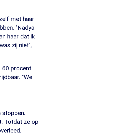
rzelf met haar
ebben. "Nadya
aan haar dat ik
as zij niet",
r 60 procent
rijdbaar. "We
 stoppen.
t. Totdat ze op
overleed.