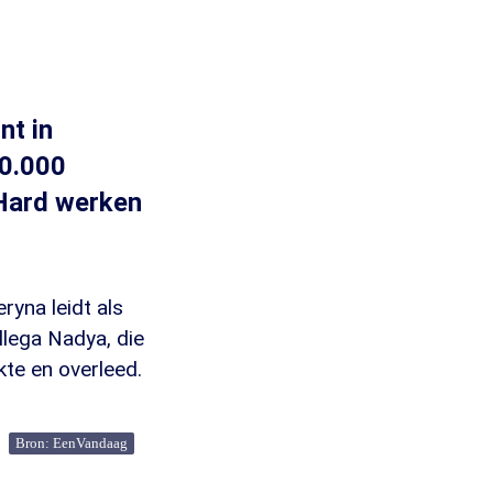
nt in
70.000
"Hard werken
ryna leidt als
llega Nadya, die
kte en overleed.
Bron: EenVandaag