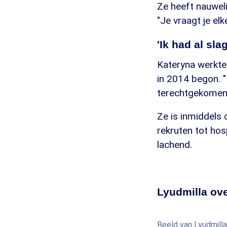
Ze heeft nauwelij
"Je vraagt je elk
'Ik had al sla
Kateryna werkte 
in 2014 begon. "I
terechtgekomen.
Ze is inmiddels
rekruten tot hos
lachend.
Lyudmilla ove
Beeld van Lyudmill