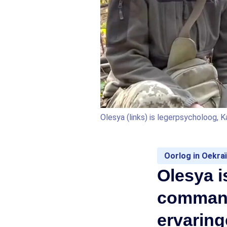
Olesya (links) is legerpsycholoog,
Oorlog in Oekra
Olesya i
command
ervaring