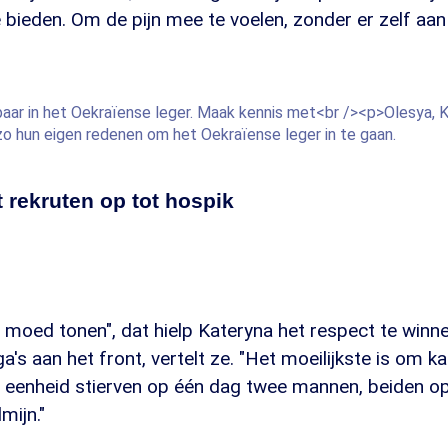
e bieden. Om de pijn mee te voelen, zonder er zelf aa
baar in het Oekraïense leger. Maak kennis met<br /><p>Olesya, 
zo hun eigen redenen om het Oekraïense leger in te gaan.
t rekruten op tot hospik
 moed tonen", dat hielp Kateryna het respect te winn
ga's aan het front, vertelt ze. "Het moeilijkste is om 
ijn eenheid stierven op één dag twee mannen, beiden 
mijn."