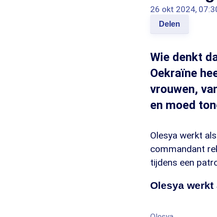
26 okt 2024, 07:3
Delen
Wie denkt da
Oekraïne hee
vrouwen, van
en moed ton
Olesya werkt als
commandant rekr
tijdens een patr
Olesya werkt
Olesya