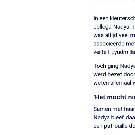
In een kleutersc
collega Nadya. 
was altijd veel m
associeerde met h
vertelt Lyudmilla
Toch ging Nadya
werd bezet door 
weten allemaal w
'Het mocht nie
Samen met haar 
Nadya bleef daar
een patrouille d