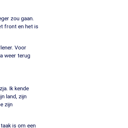
leger zou gaan.
t front en het is
rlener. Voor
na weer terug
zja. Ik kende
n land, zijn
e zijn
n taak is om een