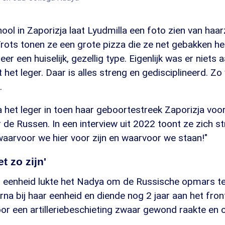
hool in Zaporizja laat Lyudmilla een foto zien van haa
Trots tonen ze een grote pizza die ze net gebakken h
eer een huiselijk, gezellig type. Eigenlijk was er niets 
et leger. Daar is alles streng en gedisciplineerd. Zo w
.
 het leger in toen haar geboortestreek Zaporizja voo
de Russen. In een interview uit 2022 toont ze zich st
aarvoor we hier voor zijn en waarvoor we staan!"
t zo zijn'
eenheid lukte het Nadya om de Russische opmars te
na bij haar eenheid en diende nog 2 jaar aan het fron
oor een artilleriebeschieting zwaar gewond raakte en 