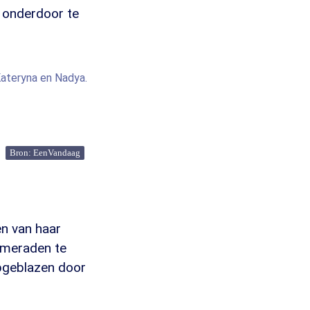
n onderdoor te
Kateryna en Nadya.
Bron: EenVandaag
en van haar
kameraden te
opgeblazen door