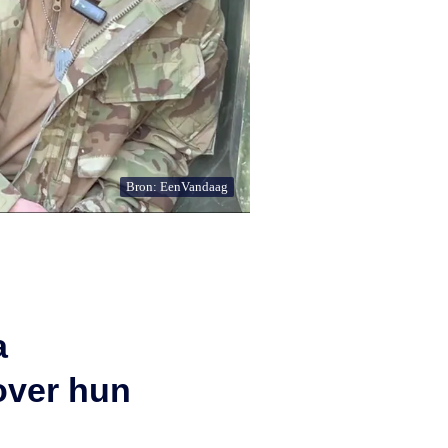
Bron: EenVandaag
a
over hun