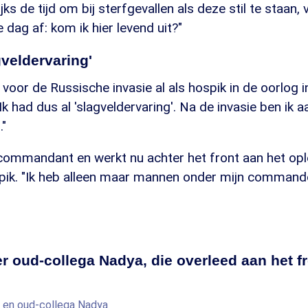
ks de tijd om bij sterfgevallen als deze stil te staan, 
e dag af: kom ik hier levend uit?"
gveldervaring'
voor de Russische invasie al als hospik in de oorlog 
k had dus al 'slagveldervaring'. Na de invasie ben ik a
"
 commandant en werkt nu achter het front aan het opl
pik. "Ik heb alleen maar mannen onder mijn commando"
r oud-collega Nadya, die overleed aan het f
a en oud-collega Nadya