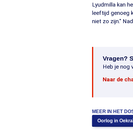
Lyudmilla kan h
leeftijd genoeg
niet zo zijn." Na
Vragen? S
Heb je nog v
Naar de ch
MEER IN HET DO
Oorlog in Oekra