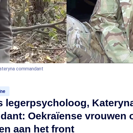
 Kateryna commandant
ïne
s legerpsycholoog, Kateryn
ant: Oekraïense vrouwen 
en aan het front