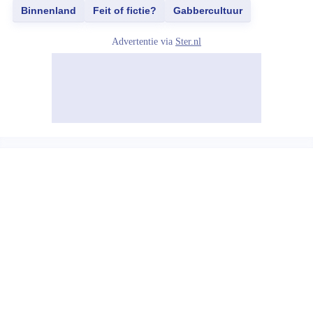
Binnenland
Feit of fictie?
Gabbercultuur
Advertentie via
Ster.nl