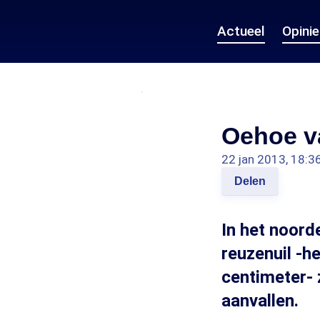
Actueel
Opini
Oehoe v
22 jan 2013, 18:3
Delen
In het noor
reuzenuil -h
centimeter-
aanvallen.