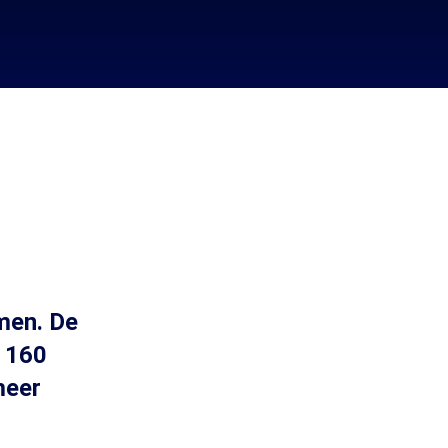
men. De
a 160
meer