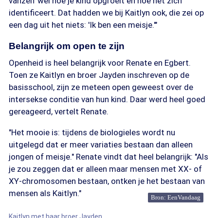
vanzelf wel hoe je kind opgroeit en hoe het zich
identificeert. Dat hadden we bij Kaitlyn ook, die zei op
een dag uit het niets: 'Ik ben een meisje.'"
Belangrijk om open te zijn
Openheid is heel belangrijk voor Renate en Egbert.
Toen ze Kaitlyn en broer Jayden inschreven op de
basisschool, zijn ze meteen open geweest over de
intersekse conditie van hun kind. Daar werd heel goed
gereageerd, vertelt Renate.
"Het mooie is: tijdens de biologieles wordt nu
uitgelegd dat er meer variaties bestaan dan alleen
jongen of meisje." Renate vindt dat heel belangrijk: "Als
je zou zeggen dat er alleen maar mensen met XX- of
XY-chromosomen bestaan, ontken je het bestaan van
mensen als Kaitlyn."
Bron: EenVandaag
Kaitlyn met haar broer Jayden