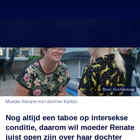
Bron: EenVandaag
Moeder Renate met dochter Kaitlyn
Nog altijd een taboe op intersekse
conditie, daarom wil moeder Renate
juist open zijn over haar dochter