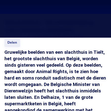
Nieuwstrend: Verontwaardiging
over barbaars slachthuis
24 mrt 2017, 18:15
Lammert de Bruin
Ivo Evers
Delen
Gruwelijke beelden van een slachthuis in Tielt,
het grootste slachthuis van België, worden
sinds gisteren veel gedeeld. Op deze beelden,
gemaakt door Animal Rights, is te zien hoe
hard en soms ronduit sadistisch met de dieren
wordt omgegaan. De Belgische Minister van
Dierenwelzijn heeft het slachthuis inmiddels
laten sluiten. En Delhaize, 1 van de grote
supermarktketen in België, heeft
aangekondigd de samenwerking met het