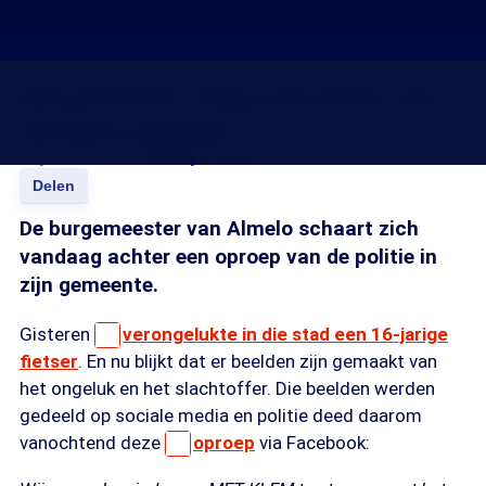
Nieuwstrend: 'Stop met delen van
beelden ongeluk'
24 jan 2017, 18:27
Rosalyn Saab
Delen
De burgemeester van Almelo schaart zich
vandaag achter een oproep van de politie in
zijn gemeente.
Gisteren
verongelukte in die stad een 16-jarige
fietser
. En nu blijkt dat er beelden zijn gemaakt van
het ongeluk en het slachtoffer. Die beelden werden
gedeeld op sociale media en politie deed daarom
vanochtend deze
oproep
via Facebook: