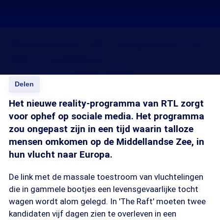
Nieuwstrend: ‘RTL-programma The
Raft is smakeloos'
11 mrt 2016, 18:27
Lammert de Bruin
Delen
Het nieuwe reality-programma van RTL zorgt
voor ophef op sociale media. Het programma
zou ongepast zijn in een tijd waarin talloze
mensen omkomen op de Middellandse Zee, in
hun vlucht naar Europa.
De link met de massale toestroom van vluchtelingen
die in gammele bootjes een levensgevaarlijke tocht
wagen wordt alom gelegd. In 'The Raft' moeten twee
kandidaten vijf dagen zien te overleven in een