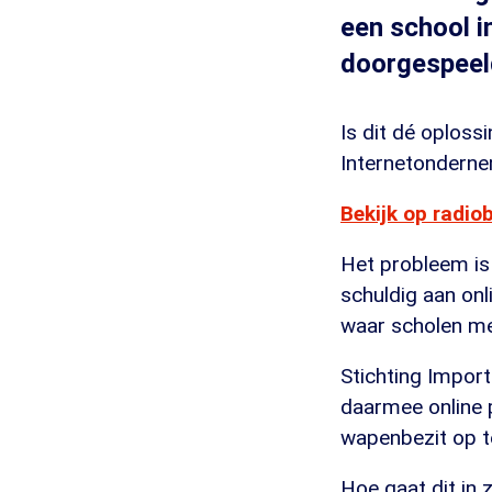
een school 
doorgespeel
Is dit dé oploss
Internetonderne
Bekijk op radio
Het probleem is
schuldig aan on
waar scholen m
Stichting Import
daarmee online p
wapenbezit op t
Hoe gaat dit in 