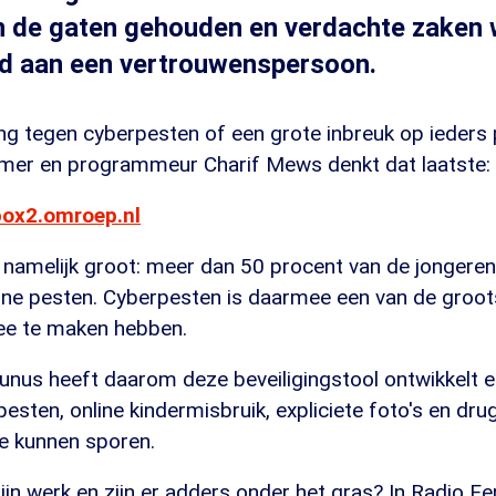
in de gaten gehouden en verdachte zaken
d aan een vertrouwenspersoon.
ing tegen cyberpesten of een grote inbreuk op ieders 
mer en programmeur Charif Mews denkt dat laatste:
box2.omroep.nl
 namelijk groot: meer dan 50 procent van de jongere
line pesten. Cyberpesten is daarmee een van de groo
ee te maken hebben.
unus heeft daarom deze beveiligingstool ontwikkelt e
esten, online kindermisbruik, expliciete foto's en dru
e kunnen sporen.
zijn werk en zijn er adders onder het gras? In Radio 