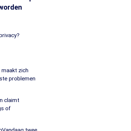
 worden
privacy?
n maakt zich
tste problemen
n claimt
gs of
EenVandaag twee