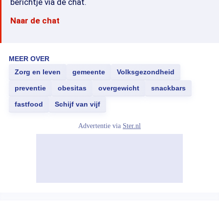
berichtje via de chat.
Naar de chat
MEER OVER
Zorg en leven
gemeente
Volksgezondheid
preventie
obesitas
overgewicht
snackbars
fastfood
Schijf van vijf
Advertentie via
Ster.nl