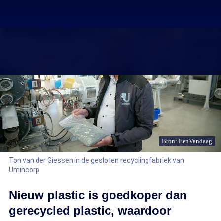
Bron: EenVandaag
Ton van der Giessen in de gesloten recyclingfabriek van
Umincorp
Nieuw plastic is goedkoper dan
gerecycled plastic, waardoor