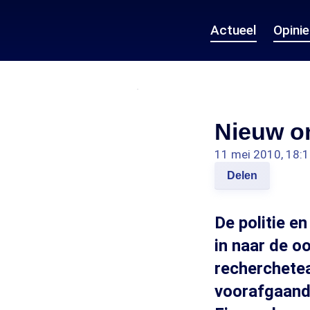
Actueel
Opini
Nieuw o
11 mei 2010, 18:
Delen
De politie e
in naar de o
recherchete
voorafgaand 