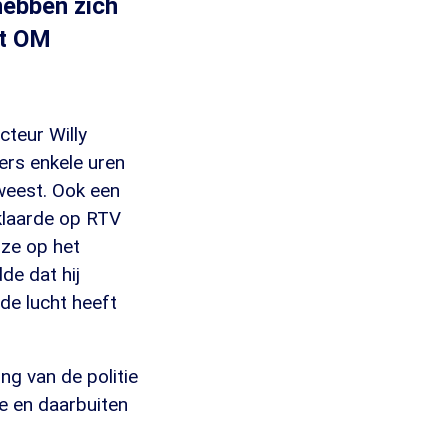
hebben zich
et OM
teur Willy
ers enkele uren
weest. Ook een
rklaarde op RTV
 ze op het
de dat hij
de lucht heeft
ng van de politie
e en daarbuiten