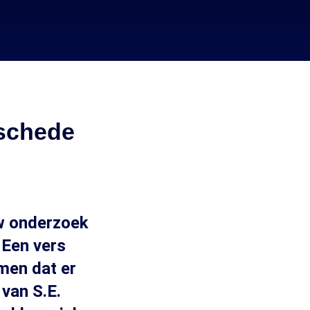
schede
uw onderzoek
 Een vers
men dat er
van S.E.