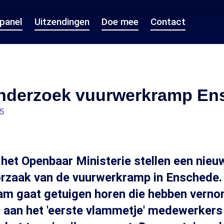
epanel
Uitzendingen
Doe mee
Contact
nderzoek vuurwerkramp En
15
n het Openbaar Ministerie stellen een nie
orzaak van de vuurwerkramp in Enschede.
am gaat getuigen horen die hebben verno
aan het 'eerste vlammetje' medewerkers 