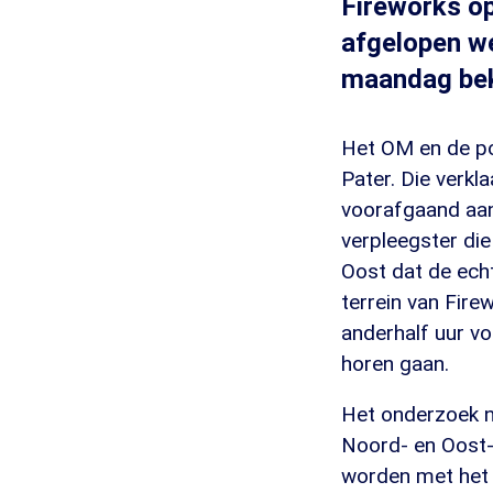
Fireworks op
afgelopen w
maandag be
Het OM en de po
Pater. Die verkl
voorafgaand aan 
verpleegster die
Oost dat de ech
terrein van Fir
anderhalf uur vo
horen gaan.
Het onderzoek ne
Noord- en Oost-
worden met het 