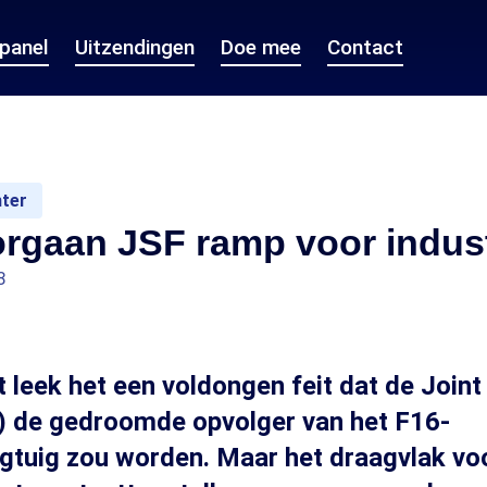
epanel
Uitzendingen
Doe mee
Contact
hter
orgaan JSF ramp voor indust
8
t leek het een voldongen feit dat de Joint
) de gedroomde opvolger van het F16-
gtuig zou worden. Maar het draagvlak vo