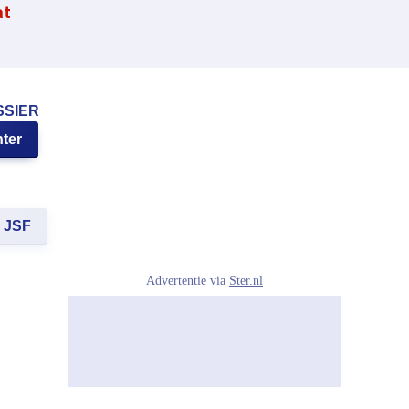
at
SSIER
hter
JSF
Advertentie via
Ster.nl