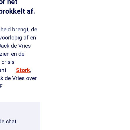
or het
rokkelt af.
heid brengt, de
voorlopig af en
Jack de Vries
zien en de
 crisis
kant
Stork
,
k de Vries over
SF
de chat.