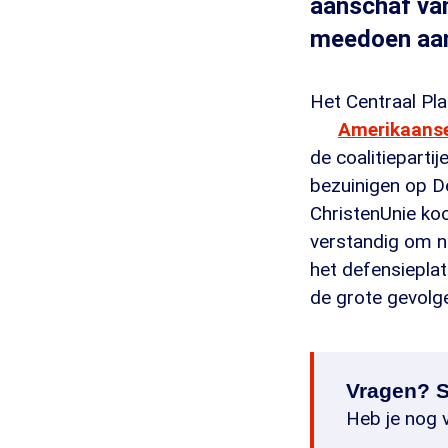
aanschaf van
meedoen aan 
Het Centraal Pl
Amerikaans
de coalitieparti
bezuinigen op De
ChristenUnie koop
verstandig om n
het defensiepl
de grote gevolg
Vragen? S
Heb je nog v