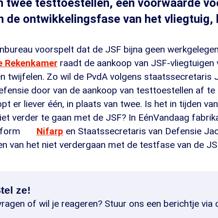
 twee testtoestellen, een voorwaarde vo
de ontwikkelingsfase van het vliegtuig, b
anbureau voorspelt dat de JSF bijna geen werkgelegen
e Rekenkamer
raadt de aankoop van JSF-vliegtuigen 
jen twijfelen. Zo wil de PvdA volgens staatssecretaris 
fensie door van de aankoop van testtoestellen af te 
t er liever één, in plaats van twee. Is het in tijden van
iet verder te gaan met de JSF? In EénVandaag fabri
atform
Nifarp
en Staatssecretaris van Defensie Jac
en van het niet verdergaan met de testfase van de J
tel ze!
ragen of wil je reageren? Stuur ons een berichtje via 