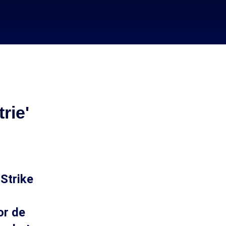
rie'
 Strike
or de