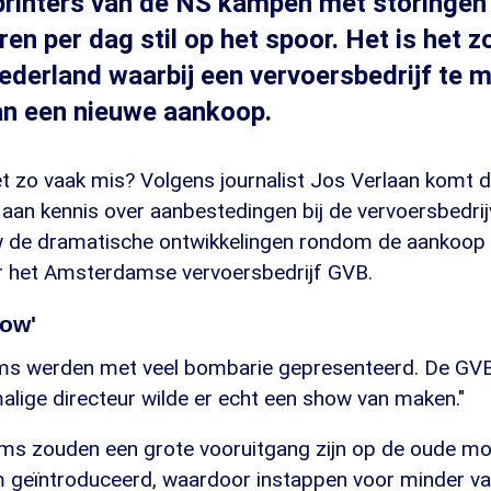
rinters van de NS kampen met storingen 
en per dag stil op het spoor. Het is het z
Nederland waarbij een vervoersbedrijf te m
an een nieuwe aankoop.
 zo vaak mis? Volgens journalist Jos Verlaan komt 
aan kennis over aanbestedingen bij de vervoersbedrij
 de dramatische ontwikkelingen rondom de aankoop
r het Amsterdamse vervoersbedrijf GVB.
how'
ams werden met veel bombarie gepresenteerd. De GV
alige directeur wilde er echt een show van maken."
s zouden een grote vooruitgang zijn op de oude mo
m geïntroduceerd, waardoor instappen voor minder v