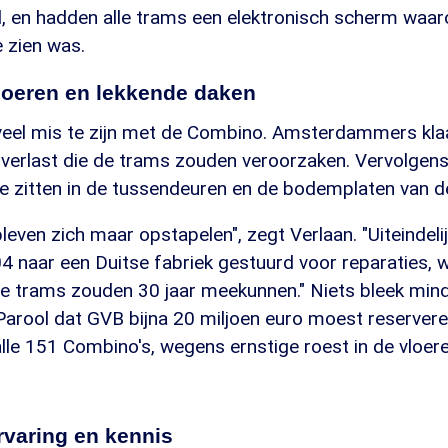
d, en hadden alle trams een elektronisch scherm waa
e zien was.
vloeren en lekkende daken
r veel mis te zijn met de Combino. Amsterdammers k
overlast die de trams zouden veroorzaken. Vervolgens
te zitten in de tussendeuren en de bodemplaten van d
even zich maar opstapelen", zegt Verlaan. "Uiteindelijk
04 naar een Duitse fabriek gestuurd voor reparaties,
De trams zouden 30 jaar meekunnen." Niets bleek mind
Parool dat GVB bijna 20 miljoen euro moest reservere
lle 151 Combino's, wegens ernstige roest in de vloer
rvaring en kennis