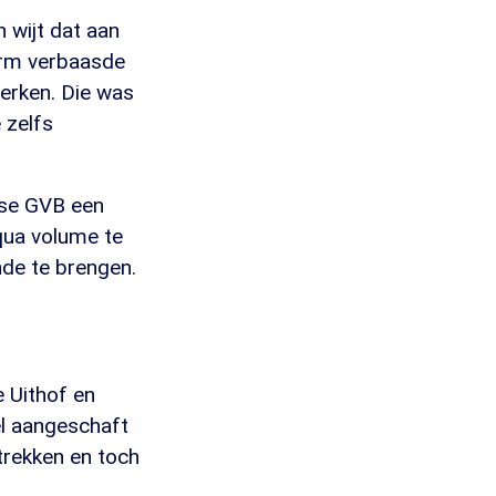
 wijt dat aan
norm verbaasde
erken. Die was
 zelfs
mse GVB een
 qua volume te
nde te brengen.
e Uithof en
el aangeschaft
trekken en toch