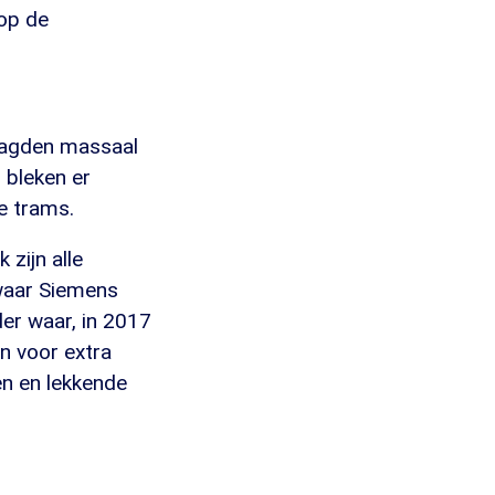
rop de
laagden massaal
 bleken er
e trams.
 zijn alle
 waar Siemens
er waar, in 2017
n voor extra
en en lekkende