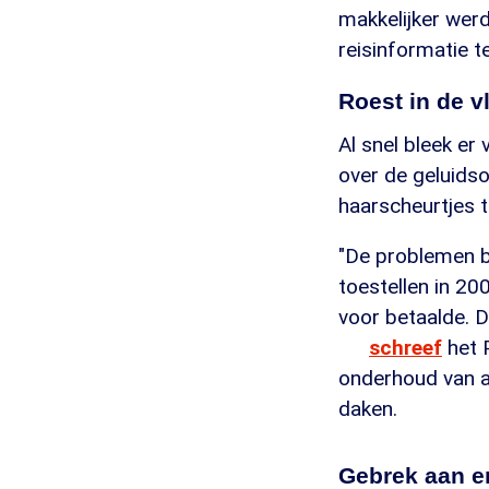
makkelijker wer
reisinformatie t
Roest in de 
Al snel bleek e
over de geluids
haarscheurtjes 
"De problemen bl
toestellen in 20
voor betaalde. 
schreef
het 
onderhoud van a
daken.
Gebrek aan e