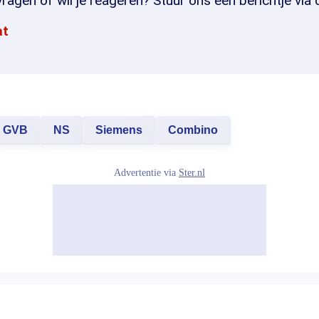
ragen of wil je reageren? Stuur ons een berichtje via 
at
GVB
NS
Siemens
Combino
Advertentie via
Ster.nl