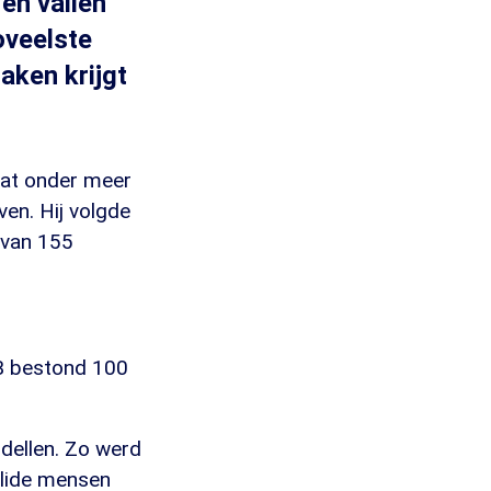
en vallen
oveelste
aken krijgt
dat onder meer
ven. Hij volgde
 van 155
B bestond 100
dellen. Zo werd
alide mensen