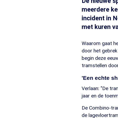
De nieuwe sp
meerdere ker
incident in 
met kuren v
Waarom gaat het
door het gebrek 
begin deze eeuw
tramstellen doo
'Een echte s
Verlaan: "De tr
jaar en de toenm
De Combino-tram
de lagevloertra