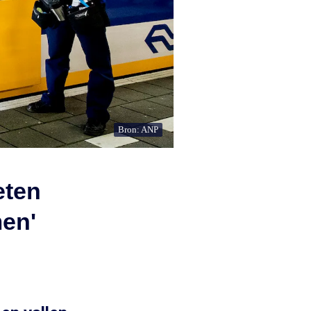
Bron: ANP
eten
en'