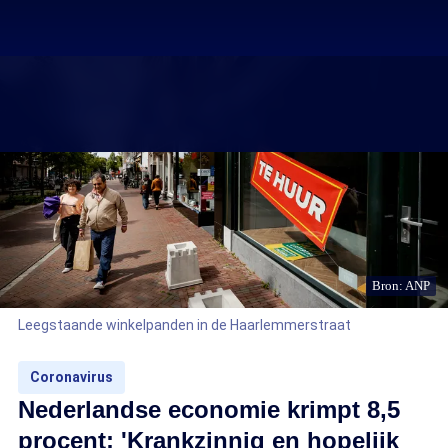
Bron: ANP
Leegstaande winkelpanden in de Haarlemmerstraat
Coronavirus
Nederlandse economie krimpt 8,5
procent: 'Krankzinnig en hopelijk