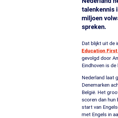
Nederland he
talenkennis 
miljoen volw
spreken.
Dat blijkt uit de
Education First
gevolgd door Am
Eindhoven is de 
Nederland laat 
Denemarken acht
België. Het groo
scoren dan hun b
start van Engel
met Engels in a