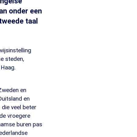
Engelse
aan onder een
 tweede taal
ijsinstelling
se steden,
 Haag.
 Zweden en
Duitsland en
 die veel beter
 de vroegere
laamse buren pas
Nederlandse