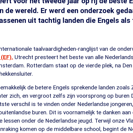
eft voor het tweede jaar op rij de beste 
in de wereld. Er werd een onderzoek ged
assenen uit tachtig landen die Engels als
 internationale taalvaardigheden-ranglijst van de onderw
 (EF).
Utrecht presteert het beste van alle Nederland
sterdam. Rotterdam staat op de vierde plek, na Den
hekkensluiter.
gemakkelijk de betere Engels sprekende landen zoals
er zich, en vergroot zelfs zijn voorsprong op buren 
tste verschil is te vinden onder Nederlandse jongeren,
uitenlandse buren. Dit is voornamelijk te danken aan
se lessen onder de Nederlandse jeugd. Terwijl onze V
anraking komen op de middelbare school, begint de 