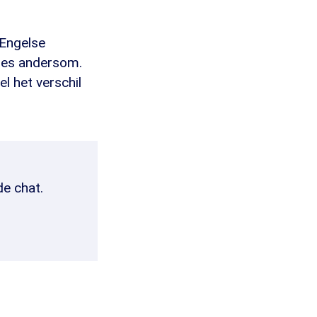
 Engelse
cies andersom.
 het verschil
de chat.